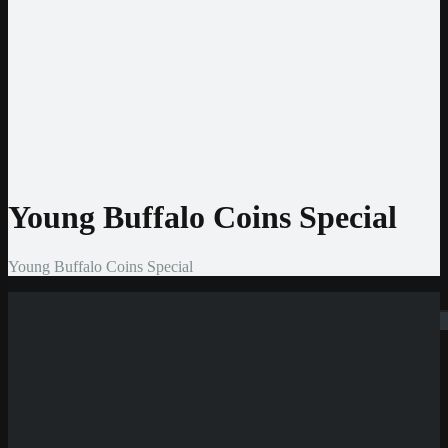
Jeton
CashtoCode
MiFinity
MuchBetter
Auszahlmethoden
Bank Überweisung
MasterCard
Visa
Skrill
Bitcoin
Young Buffalo Coins Special
Young Buffalo Coins Special
Suchen
Neue Casinos