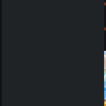
Having issues with
Young Buffalo Coins Special
CryptoRush
?
200% bis
zu 2.500€
Robert99
zu
CryptoRush
200% bis
Submit
zu 2.500€
Sicher dir einen 100% Bonus bis 500€ und spiele
Young Buffalo Coins Special
Try Our Featured Games
News
SpinEmpire Casino
Review
8. Januar 2026
SpinBetter Casino
Review
22. Dezember
2025
Wyns Casino Revie
30. September
2025
QuickWin Casino
Review