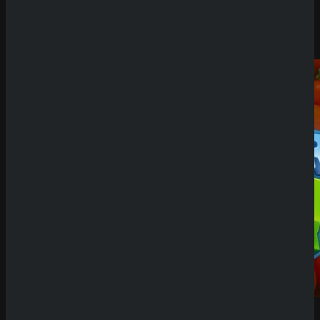
Demo Spiel
Demo Spiel