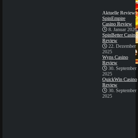
30. September
2025
Aktuelle Reviews
SpinEmpire
Casino Review
8. Januar 2026
SpinBetter Casino
Review
22. Dezember
2025
Wyns Casino
Review
Demo Spiel
30. September
2025
QuickWin Casino
Review
30. September
2025