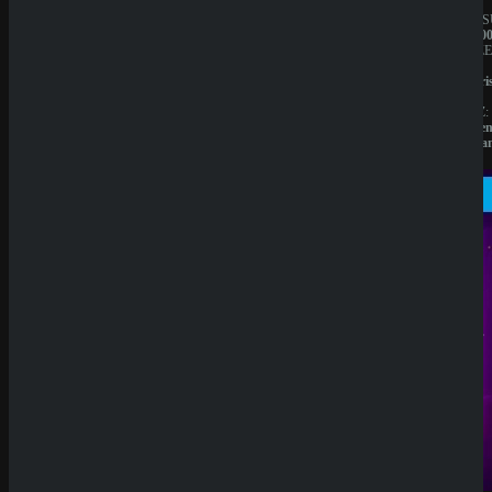
JAHRESUMSATZ:
JAHRES
1.000.000€
1.000.00
BESITZER:
BESITZE
Liernin
Liernin
Enterprises
Enterpri
LTD
LTD
LIZENZ:
LIZENZ:
Komoren
Komore
(Anjouan)
(Anjoua
Neueste
Beiträge
SpinEmpir
e Casino
Review
SpinBetter
Casino
Review
Wyns
Casino