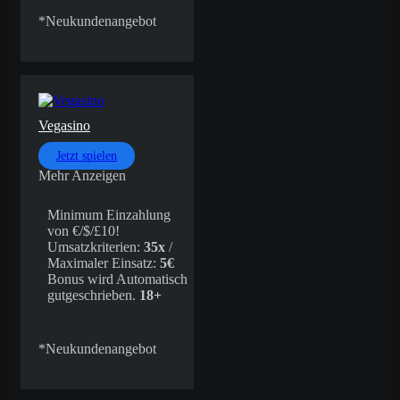
*Neukundenangebot
Vegasino
Jetzt spielen
Mehr Anzeigen
Minimum Einzahlung
von €/$/£10!
Umsatzkriterien:
35x
/
Maximaler Einsatz:
5€
Bonus wird Automatisch
gutgeschrieben.
18+
*Neukundenangebot