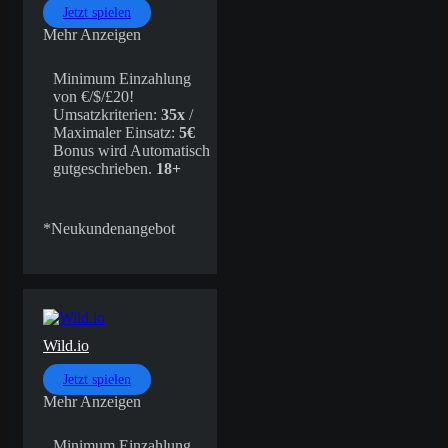
Jetzt spielen
Mehr Anzeigen
Minimum Einzahlung
von €/$/£20!
Umsatzkriterien:
35x
/
Maximaler Einsatz:
5€
Bonus wird Automatisch
gutgeschrieben.
18+
*Neukundenangebot
Wild.io
Jetzt spielen
Mehr Anzeigen
Minimum Einzahlung