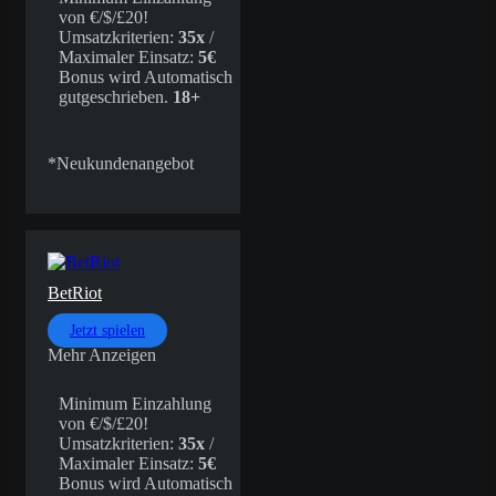
von €/$/£20!
Umsatzkriterien:
35x
/
Maximaler Einsatz:
5€
Bonus wird Automatisch
gutgeschrieben.
18+
*Neukundenangebot
BetRiot
Jetzt spielen
Mehr Anzeigen
Minimum Einzahlung
von €/$/£20!
Umsatzkriterien:
35x
/
Maximaler Einsatz:
5€
Bonus wird Automatisch