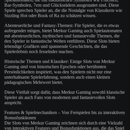
Bar-Symbolen, 7ern und Glücksrädern ausgestattet sind. Diese
Spiele sprechen Spieler an, die die Nostalgie von Klassikern wie
Sizzling Hot oder Book of Ra zu schätzen wissen.
Abenteuerliche und Fantasy-Themen: Für Spieler, die es etwas
aufregender mögen, bietet Merkur Gaming auch Spielautomaten
mit abenteuerlichen, mythischen und fantasievolle Themen, die
den Spieler in fantastische Welten entführen. Diese Slots bieten
lebendige Grafiken und spannende Geschichten, die das
Spielerlebnis noch fesselnder machen.
Historische Themen und Klassiker: Einige Slots von Merkur
Gaming sind von historischen Epochen oder berühmten
Persönlichkeiten inspiriert, was den Spielern nicht nur eine
unterhaltsame Spielerfahrung, sondern auch einen kleinen
pädagogischen Mehrwert bietet.
Diese Vielfalt sorgt dafür, dass Merkur Gaming sowohl klassische
Spieler als auch Fans von modernen und fantasievollen Slots
anspricht.
Features & Spielmechaniken – Von Freispielen bis zu interaktiven
Bonusfunktionen
Die Slots von Merkur Gaming zeichnen sich durch eine Vielzahl
von interaktiven Features und Bonusfunktionen aus, die das Spiel