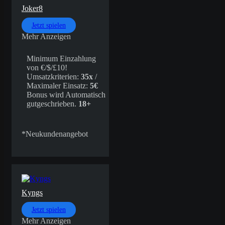
Joker8
Jetzt spielen
Mehr Anzeigen
Minimum Einzahlung
von €/$/£10!
Umsatzkriterien:
35x
/
Maximaler Einsatz:
5€
Bonus wird Automatisch
gutgeschrieben.
18+
*Neukundenangebot
Kyngs
Jetzt spielen
Mehr Anzeigen