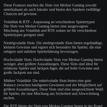
Diese Features machen die Slots von Merkur Gaming sowohl
unterhaltsam als auch lukrativ und bieten den Spielern vielfältige
Chancen auf gewinne.
Volatilität & RTP – Anpassung an verschiedene Spielertypen
Die Slots von Merkur Gaming bieten eine ausgewogene
Mischung aus Volatilität und RTP, sodass sie für verschiedene
Spielertypen geeignet sind:
Niedrigvolatile Slots: Die niedrigvolatile Slots bieten regelmäßige,
kleinere Gewinne und eignen sich besonders für Spieler, die eine
ruhigere und stabilere Spielerfahrung bevorzugen.
Hochvolatile Slots: Hochvolatile Slots von Merkur Gaming bieten
weniger, aber größere Auszahlungen. Diese Slots sind ideal für
erfahrene Spieler und Jackpot-Jäger, die auf hohe Gewinne und
große Jackpots aus sind.
Mittlere Volatilität: Die mittelvolatile Slots bieten eine gute
Balance zwischen häufigeren Gewinnen und der Möglichkeit auf
größere Auszahlungen. Diese Slots sind eine ausgezeichnete Wahl
für Spieler, die eine Mischung aus Sicherheit und Abwechslung
suchen.
Die RTP-Werte der Slots von Merkur Gaming liegen in der Regel