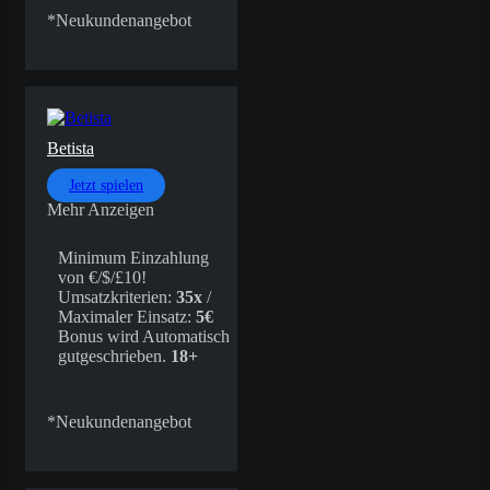
*Neukundenangebot
Betista
Jetzt spielen
Mehr Anzeigen
Minimum Einzahlung
von €/$/£10!
Umsatzkriterien:
35x
/
Maximaler Einsatz:
5€
Bonus wird Automatisch
gutgeschrieben.
18+
*Neukundenangebot