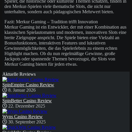
Spieler, die historische oder kulturelle Themen schätzen, finden in
den Merkur-Spielen viele thematische Slots, die nicht nur
unterhalten, sondern auch pädagogischen Mehrwert bieten.
Fazit: Merkur Gaming – Tradition trifft Innovation
Merkur Gaming ist ein Entwickler, der mit einer Kombination aus
klassischen Spielautomaten und modernen, innovativen Slots eine
breite Zielgruppe anspricht. Die Spiele bieten eine Vielzahl an
Bonusfunktionen, interaktiven Features und lukrativen
Gewinnmöglichkeiten, die das Spielerlebnis zu einem echten
Highlight machen. Ob du nun regelmäßige Gewinne, große
Jackpots oder spannende Themen bevorzugst, die Slots von
Merkur Gaming bieten für jeden etwas.
Aktuelle Reviews
SpinEmpire Casino Review
8. Januar 2026
SpinBetter Casino Review
22. Dezember 2025
Wyns Casino Review
30. September 2025