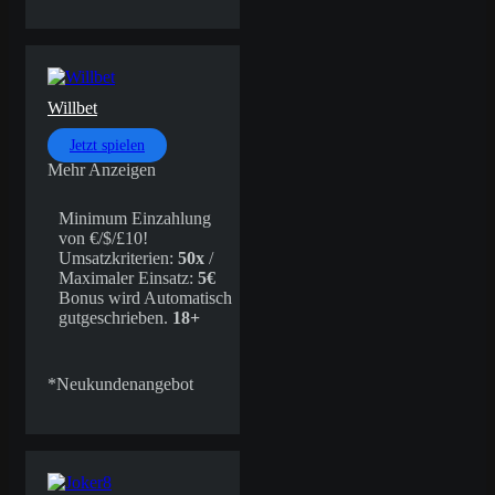
Willbet
Jetzt spielen
Mehr Anzeigen
Minimum Einzahlung
von €/$/£10!
Umsatzkriterien:
50x
/
Maximaler Einsatz:
5€
Bonus wird Automatisch
gutgeschrieben.
18+
*Neukundenangebot