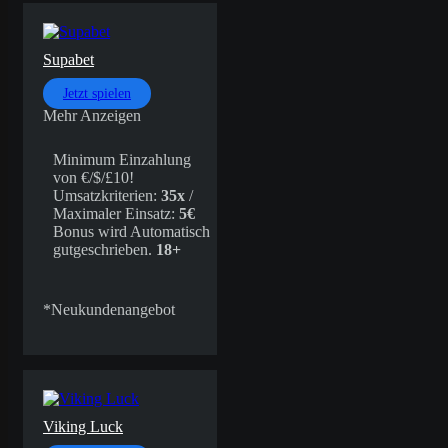
Supabet
Jetzt spielen
Mehr Anzeigen
Minimum Einzahlung
von €/$/£10!
Umsatzkriterien:
35x
/
Maximaler Einsatz:
5€
Bonus wird Automatisch
gutgeschrieben.
18+
*Neukundenangebot
Viking Luck