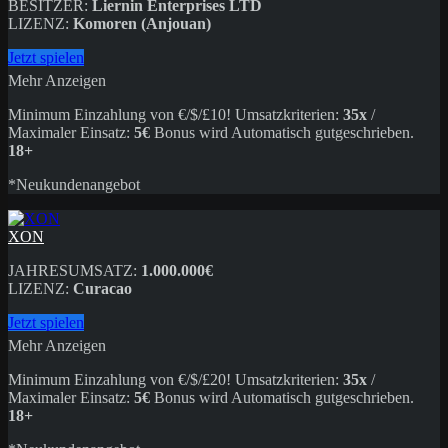
BESITZER:
Liernin Enterprises LTD
LIZENZ:
Komoren (Anjouan)
Jetzt spielen
Mehr Anzeigen
Minimum Einzahlung von €/$/£10! Umsatzkriterien:
35x
/
Maximaler Einsatz:
5€
Bonus wird Automatisch gutgeschrieben.
18+
*Neukundenangebot
XON
JAHRESUMSATZ:
1.000.000€
LIZENZ:
Curacao
Jetzt spielen
Mehr Anzeigen
Minimum Einzahlung von €/$/£20! Umsatzkriterien:
35x
/
Maximaler Einsatz:
5€
Bonus wird Automatisch gutgeschrieben.
18+