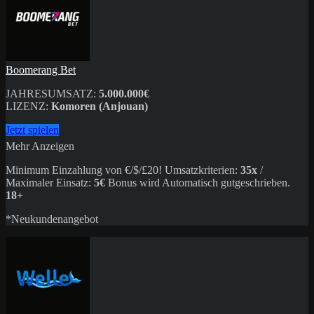
Boomerang Bet
JAHRESUMSATZ:
5.000.000€
LIZENZ:
Komoren (Anjouan)
Jetzt spielen
Mehr Anzeigen
Minimum Einzahlung von €/$/£20! Umsatzkriterien:
35x
/
Maximaler Einsatz:
5€
Bonus wird Automatisch gutgeschrieben.
18+
*Neukundenangebot