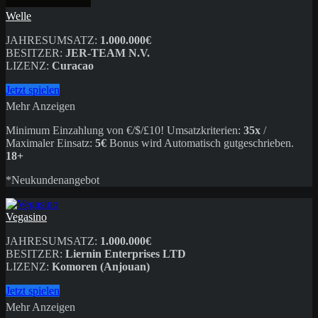
Welle
JAHRESUMSATZ:
1.000.000€
BESITZER:
JER-TEAM N.V.
LIZENZ:
Curacao
Jetzt spielen
Mehr Anzeigen
Minimum Einzahlung von €/$/£10! Umsatzkriterien:
35x
/
Maximaler Einsatz:
5€
Bonus wird Automatisch gutgeschrieben.
18+
*Neukundenangebot
Vegasino
JAHRESUMSATZ:
1.000.000€
BESITZER:
Liernin Enterprises LTD
LIZENZ:
Komoren (Anjouan)
Jetzt spielen
Mehr Anzeigen