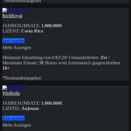
*Neukundenangebot
RichRoyal
JAHRESUMSATZ:
1.000.000€
LIZENZ:
Costa Rica
Jetzt spielen
Mehr Anzeigen
Minimum Einzahlung von €/$/£20! Umsatzkriterien:
35x
/
Maximaler Einsatz:
5€
Bonus wird Automatisch gutgeschrieben.
18+
*Neukundenangebot
WinRolla
JAHRESUMSATZ:
1.000.000€
LIZENZ:
Anjouan
Jetzt spielen
Mehr Anzeigen