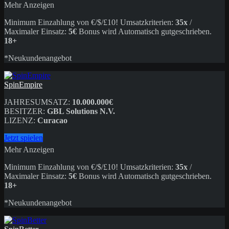
Mehr Anzeigen
Minimum Einzahlung von €/$/£10! Umsatzkriterien:
35x
/
Maximaler Einsatz:
5€
Bonus wird Automatisch gutgeschrieben.
18+
*Neukundenangebot
SpinEmpire
JAHRESUMSATZ:
10.000.000€
BESITZER:
GBL Solutions N.V.
LIZENZ:
Curacao
Jetzt spielen
Mehr Anzeigen
Minimum Einzahlung von €/$/£10! Umsatzkriterien:
35x
/
Maximaler Einsatz:
5€
Bonus wird Automatisch gutgeschrieben.
18+
*Neukundenangebot