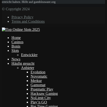
erreicht haben. Hilfe auf gambleaware.org
© Copyright 2024
Privacy Policy
Terms and Conditions
Home
Casinos
Bonis
Slots
Entwickler
News
Häufig gesucht
Anbieter
Evolution
Novomatic
Merkur
Gamomat
Pragmatic Play
Hacksaw Gaming
NoLimit City
Play’n GO
Big Time Gaming