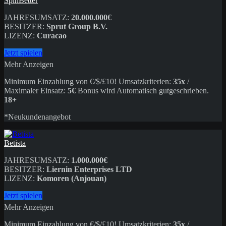
SpinBetter
JAHRESUMSATZ:
20.000.000€
BESITZER:
Sprut Group B.V.
LIZENZ:
Curacao
Jetzt spielen
Mehr Anzeigen
Minimum Einzahlung von €/$/£10! Umsatzkriterien:
35x
/
Maximaler Einsatz:
5€
Bonus wird Automatisch gutgeschrieben.
18+
*Neukundenangebot
Betista
JAHRESUMSATZ:
1.000.000€
BESITZER:
Liernin Enterprises LTD
LIZENZ:
Komoren (Anjouan)
Jetzt spielen
Mehr Anzeigen
Minimum Einzahlung von €/$/£10! Umsatzkriterien:
35x
/