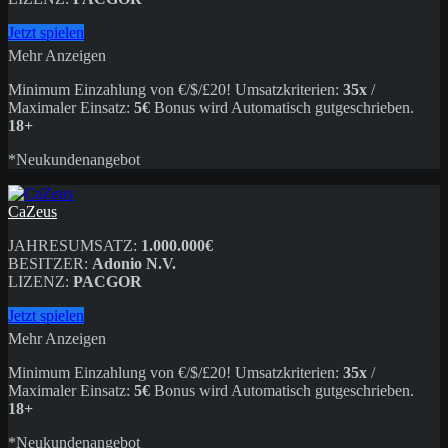
Jetzt spielen
Mehr Anzeigen
Minimum Einzahlung von €/$/£20! Umsatzkriterien:
35x
/
Maximaler Einsatz:
5€
Bonus wird Automatisch gutgeschrieben.
18+
*Neukundenangebot
CaZeus
JAHRESUMSATZ:
1.000.000€
BESITZER:
Adonio N.V.
LIZENZ:
PACGOR
Jetzt spielen
Mehr Anzeigen
Minimum Einzahlung von €/$/£20! Umsatzkriterien:
35x
/
Maximaler Einsatz:
5€
Bonus wird Automatisch gutgeschrieben.
18+
*Neukundenangebot