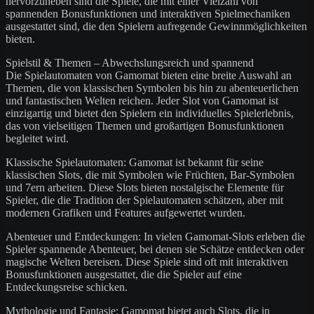
hervorzuheben sind die Spiele, die mit einer Vielzahl von
spannenden Bonusfunktionen und interaktiven Spielmechaniken
ausgestattet sind, die den Spielern aufregende Gewinnmöglichkeiten
bieten.
Spielstil & Themen – Abwechslungsreich und spannend
Die Spielautomaten von Gamomat bieten eine breite Auswahl an
Themen, die von klassischen Symbolen bis hin zu abenteuerlichen
und fantastischen Welten reichen. Jeder Slot von Gamomat ist
einzigartig und bietet den Spielern ein individuelles Spielerlebnis,
das von vielseitigen Themen und großartigen Bonusfunktionen
begleitet wird.
Klassische Spielautomaten: Gamomat ist bekannt für seine
klassischen Slots, die mit Symbolen wie Früchten, Bar-Symbolen
und 7ern arbeiten. Diese Slots bieten nostalgische Elemente für
Spieler, die die Tradition der Spielautomaten schätzen, aber mit
modernen Grafiken und Features aufgewertet wurden.
Abenteuer und Entdeckungen: In vielen Gamomat-Slots erleben die
Spieler spannende Abenteuer, bei denen sie Schätze entdecken oder
magische Welten bereisen. Diese Spiele sind oft mit interaktiven
Bonusfunktionen ausgestattet, die die Spieler auf eine
Entdeckungsreise schicken.
Mythologie und Fantasie: Gamomat bietet auch Slots, die in