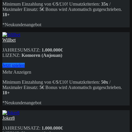
Minimum Einzahlung von €/$/£10! Umsatzkriterien:
35x
/
Maximaler Einsatz:
5€
Bonus wird Automatisch gutgeschrieben.
18+
*Neukundenangebot
Willbet
JAHRESUMSATZ:
1.000.000€
LIZENZ:
Komoren (Anjouan)
Jetzt spielen
Mehr Anzeigen
Minimum Einzahlung von €/$/£10! Umsatzkriterien:
50x
/
Maximaler Einsatz:
5€
Bonus wird Automatisch gutgeschrieben.
18+
*Neukundenangebot
Joker8
JAHRESUMSATZ:
1.000.000€