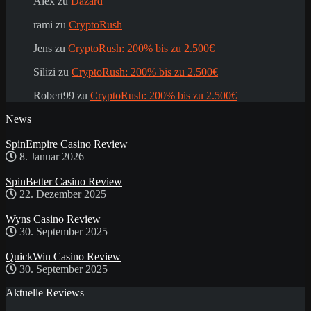
Alex
zu
Dazard
rami
zu
CryptoRush
Jens
zu
CryptoRush: 200% bis zu 2.500€
Silizi
zu
CryptoRush: 200% bis zu 2.500€
Robert99
zu
CryptoRush: 200% bis zu 2.500€
News
SpinEmpire Casino Review
8. Januar 2026
SpinBetter Casino Review
22. Dezember 2025
Wyns Casino Review
30. September 2025
QuickWin Casino Review
30. September 2025
Aktuelle Reviews