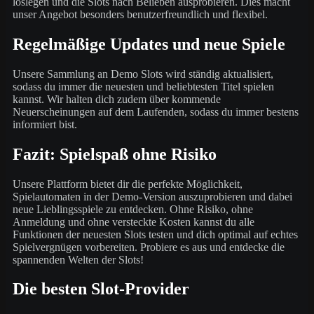
loslegen und die Slots nach Belieben ausprobieren. Dies macht
unser Angebot besonders benutzerfreundlich und flexibel.
Regelmäßige Updates und neue Spiele
Unsere Sammlung an Demo Slots wird ständig aktualisiert,
sodass du immer die neuesten und beliebtesten Titel spielen
kannst. Wir halten dich zudem über kommende
Neuerscheinungen auf dem Laufenden, sodass du immer bestens
informiert bist.
Fazit: Spielspaß ohne Risiko
Unsere Plattform bietet dir die perfekte Möglichkeit,
Spielautomaten in der Demo-Version auszuprobieren und dabei
neue Lieblingsspiele zu entdecken. Ohne Risiko, ohne
Anmeldung und ohne versteckte Kosten kannst du alle
Funktionen der neuesten Slots testen und dich optimal auf echtes
Spielvergnügen vorbereiten. Probiere es aus und entdecke die
spannenden Welten der Slots!
Die besten Slot-Provider