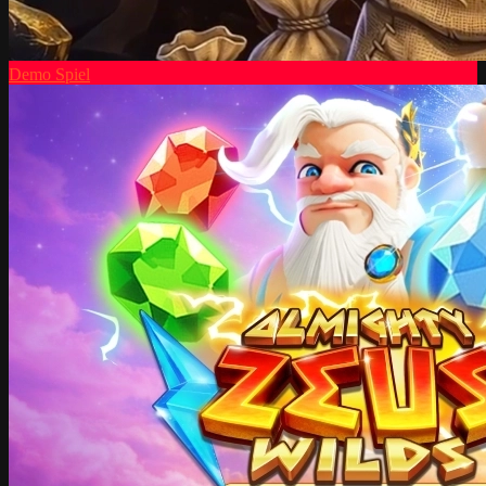
Demo Spiel