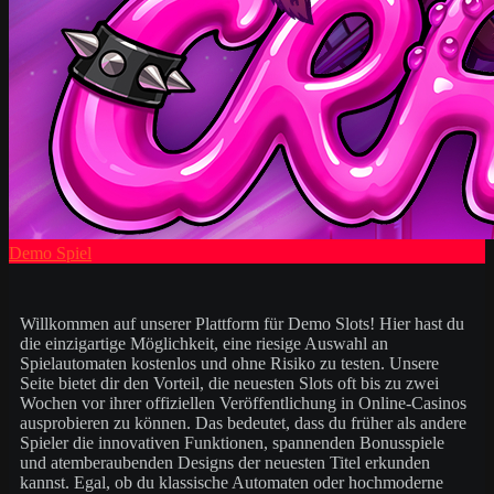
Demo Spiel
Willkommen auf unserer Plattform für Demo Slots! Hier hast du
die einzigartige Möglichkeit, eine riesige Auswahl an
Spielautomaten kostenlos und ohne Risiko zu testen. Unsere
Seite bietet dir den Vorteil, die neuesten Slots oft bis zu zwei
Wochen vor ihrer offiziellen Veröffentlichung in Online-Casinos
ausprobieren zu können. Das bedeutet, dass du früher als andere
Spieler die innovativen Funktionen, spannenden Bonusspiele
und atemberaubenden Designs der neuesten Titel erkunden
kannst. Egal, ob du klassische Automaten oder hochmoderne