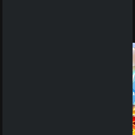
Review
SpinBetter
Casino
Review
Submit
Wyns
Sicher dir einen 100% Bonus bis 500€ und spiele
Casino
Wrath of Anubis
Review
Try Our Featured Games
QuickWin
Casino
Review
Betista
Casino
Review
Neueste
Kommenta
Alex
zu
Dazard
rami
zu
CryptoRus