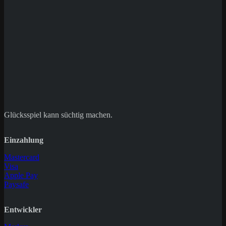
Save my name, email, and website in this
browser for the next time I comment.
Glücksspiel kann süchtig machen.
Einzahlung
Mastercard
Visa
Apple Pay
Paysafe
Entwickler