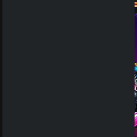
Demo Spiel