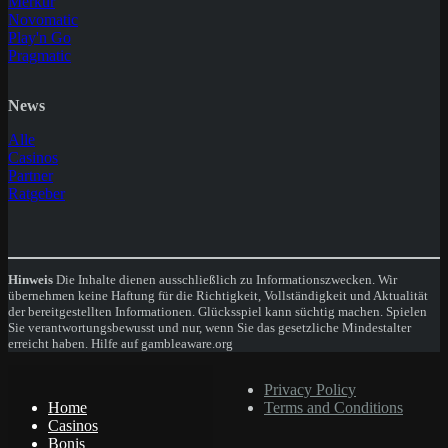
Merkur
Novomatic
Play'n Go
Pragmatic
News
Alle
Casinos
Partner
Ratgeber
Hinweis
Die Inhalte dienen ausschließlich zu Informationszwecken. Wir
übernehmen keine Haftung für die Richtigkeit, Vollständigkeit und Aktualität
der bereitgestellten Informationen. Glücksspiel kann süchtig machen. Spielen
Sie verantwortungsbewusst und nur, wenn Sie das gesetzliche Mindestalter
erreicht haben. Hilfe auf gambleaware.org
© Copyright 2024
Privacy Policy
Home
Terms and Conditions
Casinos
Bonis