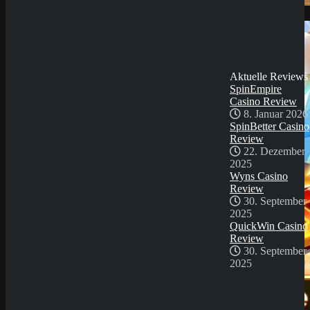
30. September
2025
Demo Spiel
QuickWin Casino
Review
30. September
2025
Aktuelle Reviews
SpinEmpire
Casino Review
8. Januar 2026
SpinBetter Casino
Review
22. Dezember
2025
Wyns Casino
Review
30. September
2025
QuickWin Casino
Review
30. September
2025