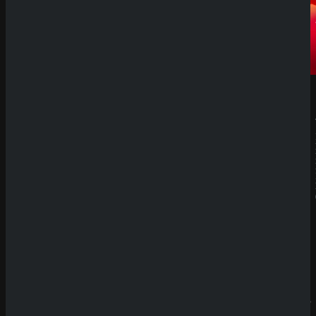
Neueste
Beiträge
SpinEmpir
e Casino