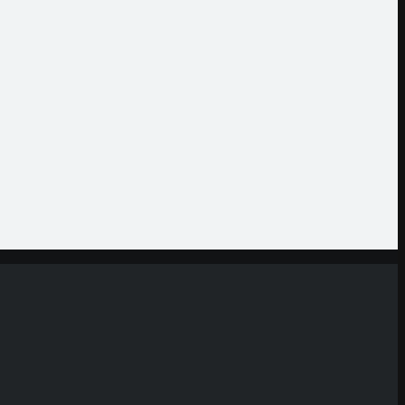
Suchen
Suchen
Neue Casinos
Prestige