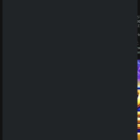
JAHRESUMSATZ:
JAHRES
1.000.000€
1.000.00
BESITZER:
BESITZE
Liernin
Liernin
Enterprises
Enterpri
LTD
LTD
LIZENZ:
LIZENZ:
Komoren
Komore
(Anjouan)
(Anjoua
Neueste
Beiträge
SpinEmpir
e Casino
Review
SpinBetter
Casino
Review