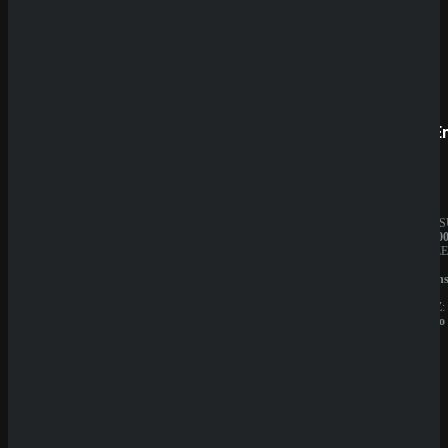
Prestige
SpinE
BESITZER:
JAHRES
Aurevia
10.000.0
IT
BESITZE
Group
GBL
LIZENZ:
Solution
Curacao
N.V.
LIZENZ:
Curacao