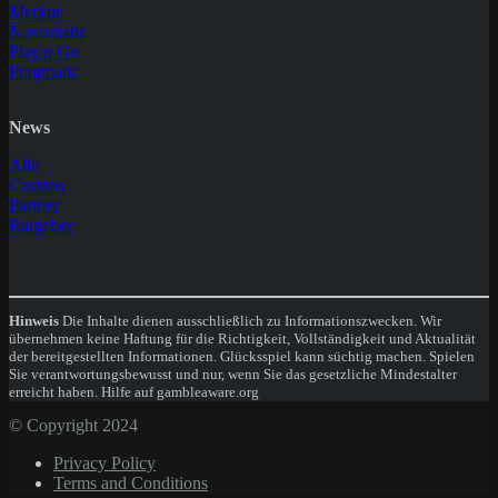
Merkur
Novomatic
Play'n Go
Pragmatic
News
Alle
Casinos
Partner
Ratgeber
Hinweis
Die Inhalte dienen ausschließlich zu Informationszwecken. Wir
übernehmen keine Haftung für die Richtigkeit, Vollständigkeit und Aktualität
der bereitgestellten Informationen. Glücksspiel kann süchtig machen. Spielen
Sie verantwortungsbewusst und nur, wenn Sie das gesetzliche Mindestalter
erreicht haben. Hilfe auf gambleaware.org
© Copyright 2024
Privacy Policy
Terms and Conditions