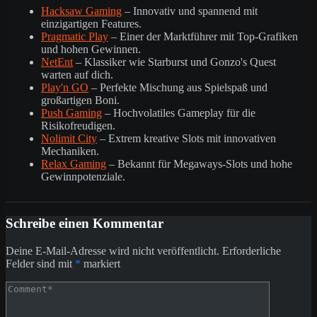
Hacksaw Gaming
– Innovativ und spannend mit
einzigartigen Features.
Pragmatic Play
– Einer der Marktführer mit Top-Grafiken
und hohen Gewinnen.
NetEnt
– Klassiker wie Starburst und Gonzo's Quest
warten auf dich.
Play'n GO
– Perfekte Mischung aus Spielspaß und
großartigen Boni.
Push Gaming
– Hochvolatiles Gameplay für die
Risikofreudigen.
Nolimit City
– Extrem kreative Slots mit innovativen
Mechaniken.
Relax Gaming
– Bekannt für Megaways-Slots und hohe
Gewinnpotenziale.
Schreibe einen Kommentar
Deine E-Mail-Adresse wird nicht veröffentlicht.
Erforderliche
Felder sind mit
*
markiert