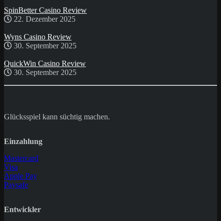
SpinBetter Casino Review
22. Dezember 2025
Wyns Casino Review
30. September 2025
QuickWin Casino Review
30. September 2025
Glücksspiel kann süchtig machen.
Einzahlung
Mastercard
Visa
Apple Pay
Paysafe
Entwickler