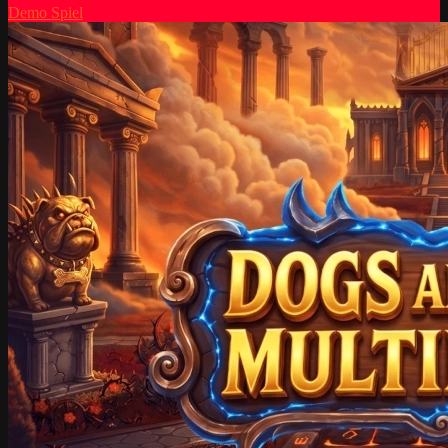
Demo Spiel