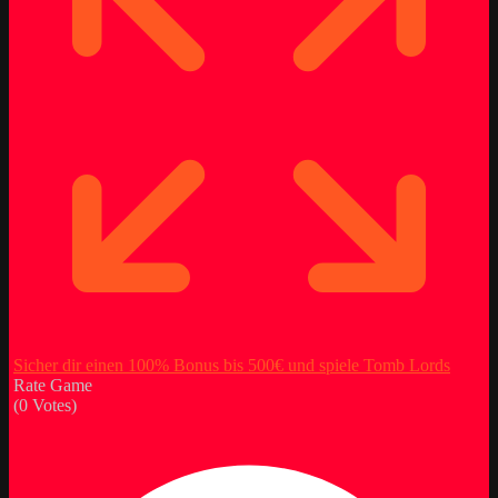
Sicher dir einen 100% Bonus bis 500€ und spiele Tomb Lords
Rate Game
(
0
Votes)