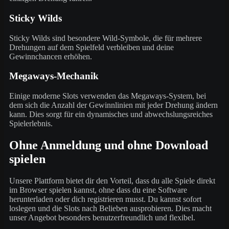
Sticky Wilds
Sticky Wilds sind besondere Wild-Symbole, die für mehrere
Drehungen auf dem Spielfeld verbleiben und deine
Gewinnchancen erhöhen.
Megaways-Mechanik
Einige moderne Slots verwenden das Megaways-System, bei
dem sich die Anzahl der Gewinnlinien mit jeder Drehung ändern
kann. Dies sorgt für ein dynamisches und abwechslungsreiches
Spielerlebnis.
Ohne Anmeldung und ohne Download
spielen
Unsere Plattform bietet dir den Vorteil, dass du alle Spiele direkt
im Browser spielen kannst, ohne dass du eine Software
herunterladen oder dich registrieren musst. Du kannst sofort
loslegen und die Slots nach Belieben ausprobieren. Dies macht
unser Angebot besonders benutzerfreundlich und flexibel.