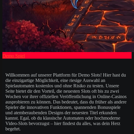
Demo Spiel
Willkommen auf unserer Plattform für Demo Slots! Hier hast du
die einzigartige Möglichkeit, eine riesige Auswahl an
Spielautomaten kostenlos und ohne Risiko zu testen. Unsere
Seite bietet dir den Vorteil, die neuesten Slots oft bis zu zwei
Wochen vor ihrer offiziellen Veröffentlichung in Online-Casinos
ausprobieren zu können. Das bedeutet, dass du früher als andere
Spieler die innovativen Funktionen, spannenden Bonusspiele
und atemberaubenden Designs der neuesten Titel erkunden
kannst. Egal, ob du klassische Automaten oder hochmoderne
Video-Slots bevorzugst – hier findest du alles, was dein Herz
begehrt.