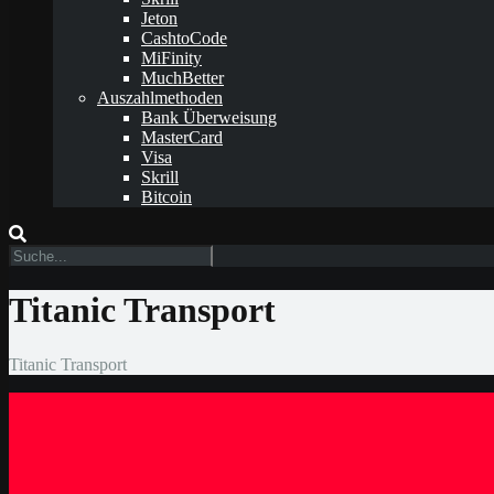
Jeton
CashtoCode
MiFinity
MuchBetter
Auszahlmethoden
Bank Überweisung
MasterCard
Visa
Skrill
Bitcoin
Titanic Transport
Titanic Transport