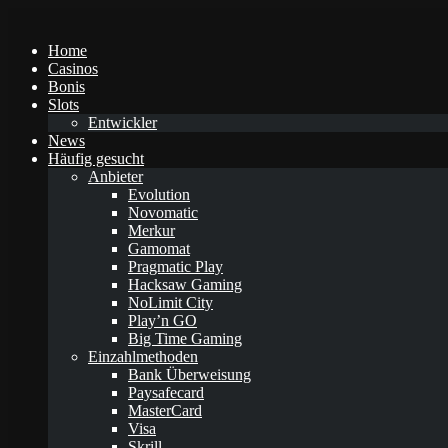
Home
Casinos
Bonis
Slots
Entwickler
News
Häufig gesucht
Anbieter
Evolution
Novomatic
Merkur
Gamomat
Pragmatic Play
Hacksaw Gaming
NoLimit City
Play’n GO
Big Time Gaming
Einzahlmethoden
Bank Überweisung
Paysafecard
MasterCard
Visa
Skrill