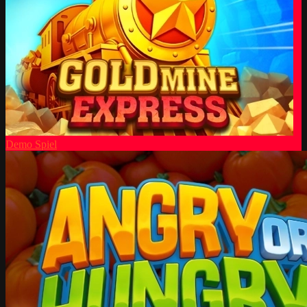
Demo Spiel