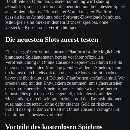
Bandbreite an Optionen. Unsere Sammlung wird ständig
aktualisiert, sodass du immer die neuesten und beliebtesten Spiele
ausprobieren kannst. Ein weiterer Vorteil unserer Plattform ist,
dass du keine Anmeldung oder Software-Downloads benötigst.
Alle Spiele sind direkt in deinem Browser spielbar, ohne
versteckte Kosten oder Verpflichtungen.
Die neuesten Slots zuerst testen
Einer der größten Vorteile unserer Plattform ist die Möglichkeit,
brandneue Spielautomaten bereits vor ihrer offiziellen
Veröffentlichung in Online-Casinos zu spielen. Dadurch hast du
einen entscheidenden Vorteil gegenüber anderen Spielern, denn
du kannst dich bereits mit den neuesten Slots vertraut machen,
bevor sie überhaupt auf Echtgeld-Plattformen verfügbar sind. Wir
arbeiten eng mit den Entwicklern zusammen, um sicherzustellen,
dass du die neuesten Spiele früher als anderswo ausprobieren
kannst. Dies gibt dir die Gelegenheit, dich intensiv mit den
Mechaniken, den Gewinnpotenzialen und den Bonusfunktionen
auseinanderzusetzen, ohne dafür eigenes Geld zu riskieren.
Sobald das Spiel dann offiziell in Online-Casinos verfügbar ist,
bist du bereits bestens vorbereitet.
Vorteile des kostenlosen Spielens