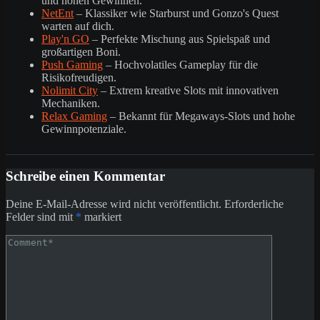
und hohen Gewinnen.
NetEnt
– Klassiker wie Starburst und Gonzo's Quest
warten auf dich.
Play'n GO
– Perfekte Mischung aus Spielspaß und
großartigen Boni.
Push Gaming
– Hochvolatiles Gameplay für die
Risikofreudigen.
Nolimit City
– Extrem kreative Slots mit innovativen
Mechaniken.
Relax Gaming
– Bekannt für Megaways-Slots und hohe
Gewinnpotenziale.
Schreibe einen Kommentar
Deine E-Mail-Adresse wird nicht veröffentlicht.
Erforderliche
Felder sind mit
*
markiert