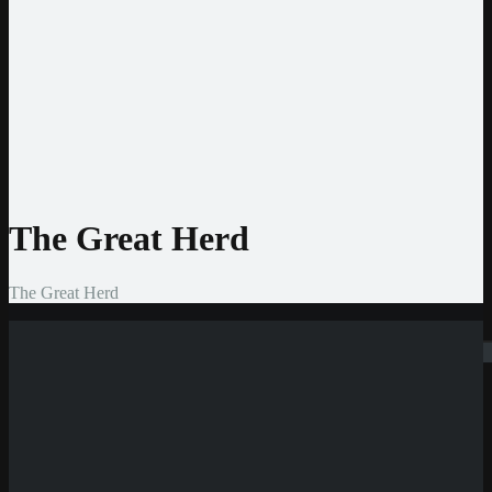
Jeton
CashtoCode
MiFinity
MuchBetter
Auszahlmethoden
Bank Überweisung
MasterCard
Visa
Skrill
Bitcoin
The Great Herd
The Great Herd
Suchen
Neue Casinos