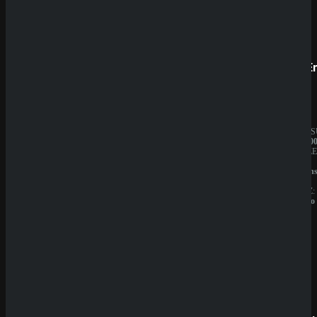
Prestige
SpinE
BESITZER:
JAHRES
Aurevia
10.000.0
IT
BESITZE
Group
GBL
LIZENZ:
Solution
Curacao
N.V.
LIZENZ:
Curacao