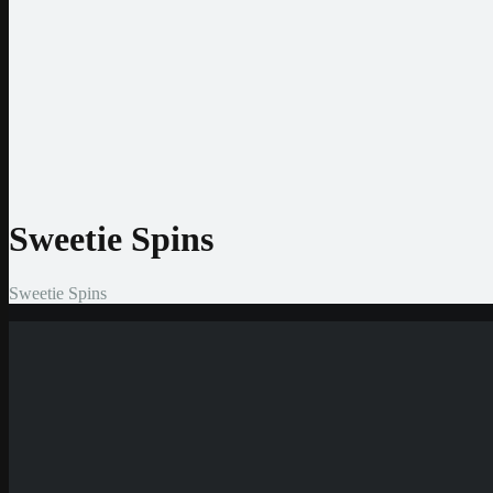
Aus
Sweetie Spins
Sweetie Spins