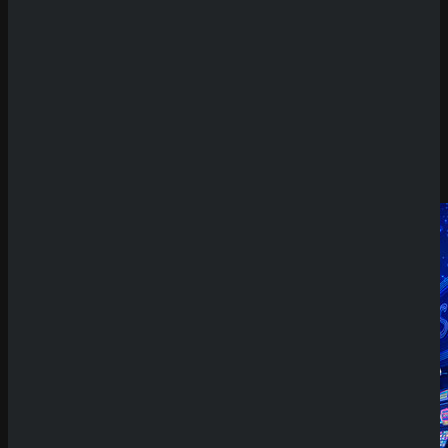
Demo Spiel