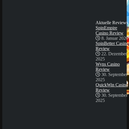
QuickWin Casino
Review
30. September
2025
Aktuelle Reviews
SpinEmpire
Casino Review
8. Januar 2026
SpinBetter Casino
Review
22. Dezember
2025
Wyns Casino
Review
30. September
2025
QuickWin Casino
Review
30. September
Demo Spiel
2025