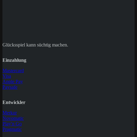
Glücksspiel kann süchtig machen.
Einzahlung
Mastercard
Visa
Apple Pay
Paysafe
Entwickler
Merkur
Novomatic
Play'n Go
Pragmatic