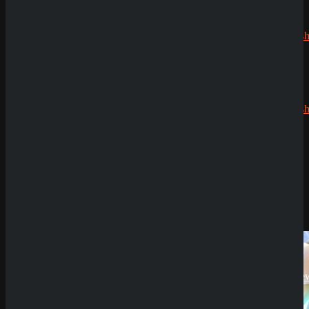
Silizi
zu
CryptoRush
200% bis
Echtgeldmodus
zu 2.500€
Demoversion
Robert99
Having issues with
Super Times Pay Ten Play
zu
Poker
?
CryptoRush
200% bis
zu 2.500€
News
Submit
SpinEmpire Casino
Sicher dir einen 100% Bonus bis 500€ und spiele
Review
Super Times Pay Ten Play Poker
8. Januar 2026
Try Our Featured Games
SpinBetter Casino
Review
22. Dezember
2025
Wyns Casino Revie
30. September
2025