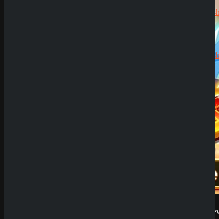
Jens
zu
CryptoRush
200% bis
zu 2.500€
Silizi
zu
CryptoRush
200% bis
zu 2.500€
Robert99
zu
CryptoRush
200% bis
zu 2.500€
News
SpinEmpire Casino
Review
8. Januar 2026
SpinBetter Casino
Review
22. Dezember
Demo Spiel
2025
Wyns Casino Revie