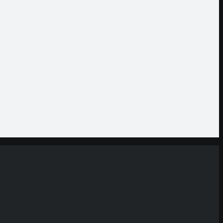
Suchen
Suchen
Neue Casinos
Prestige