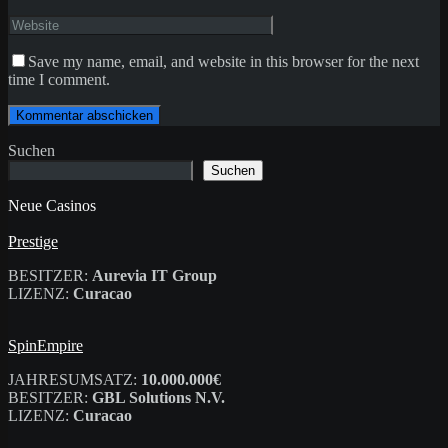
Save my name, email, and website in this browser for the next
time I comment.
Suchen
Suchen
Neue Casinos
Prestige
BESITZER:
Aurevia IT Group
LIZENZ:
Curacao
SpinEmpire
JAHRESUMSATZ:
10.000.000€
BESITZER:
GBL Solutions N.V.
LIZENZ:
Curacao