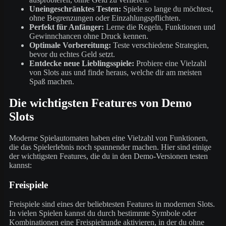
Uneingeschränktes Testen:
Spiele so lange du möchtest,
ohne Begrenzungen oder Einzahlungspflichten.
Perfekt für Anfänger:
Lerne die Regeln, Funktionen und
Gewinnchancen ohne Druck kennen.
Optimale Vorbereitung:
Teste verschiedene Strategien,
bevor du echtes Geld setzt.
Entdecke neue Lieblingsspiele:
Probiere eine Vielzahl
von Slots aus und finde heraus, welche dir am meisten
Spaß machen.
Die wichtigsten Features von Demo
Slots
Moderne Spielautomaten haben eine Vielzahl von Funktionen,
die das Spielerlebnis noch spannender machen. Hier sind einige
der wichtigsten Features, die du in den Demo-Versionen testen
kannst:
Freispiele
Freispiele sind eines der beliebtesten Features in modernen Slots.
In vielen Spielen kannst du durch bestimmte Symbole oder
Kombinationen eine Freispielrunde aktivieren, in der du ohne