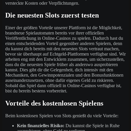
versteckte Kosten oder Verpflichtungen.
Die neuesten Slots zuerst testen
Einer der größten Vorteile unserer Plattform ist die Möglichkeit,
brandneue Spielautomaten bereits vor ihrer offiziellen
Veröffentlichung in Online-Casinos zu spielen. Dadurch hast du
einen entscheidenden Vorteil gegenüber anderen Spielern, denn
du kannst dich bereits mit den neuesten Slots vertraut machen,
bevor sie überhaupt auf Echtgeld-Plattformen verfügbar sind. Wir
arbeiten eng mit den Entwicklern zusammen, um sicherzustellen,
dass du die neuesten Spiele früher als anderswo ausprobieren
kannst. Dies gibt dir die Gelegenheit, dich intensiv mit den
Mechaniken, den Gewinnpotenzialen und den Bonusfunktionen
auseinanderzusetzen, ohne dafür eigenes Geld zu riskieren.
Sobald das Spiel dann offiziell in Online-Casinos verfügbar ist,
bist du bereits bestens vorbereitet.
Vorteile des kostenlosen Spielens
Beim kostenlosen Spielen von Slots genießt du viele Vorteile:
Kein finanzielles Risiko:
Du kannst die Spiele in Ruhe
ausprobieren, ohne Geld zu verlieren.