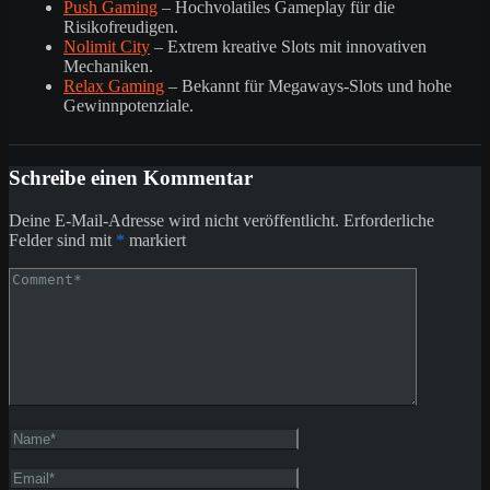
Push Gaming
– Hochvolatiles Gameplay für die
Risikofreudigen.
Nolimit City
– Extrem kreative Slots mit innovativen
Mechaniken.
Relax Gaming
– Bekannt für Megaways-Slots und hohe
Gewinnpotenziale.
Schreibe einen Kommentar
Deine E-Mail-Adresse wird nicht veröffentlicht.
Erforderliche
Felder sind mit
*
markiert