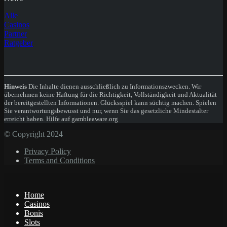
Alle
Casinos
Partner
Ratgeber
Hinweis
Die Inhalte dienen ausschließlich zu Informationszwecken. Wir
übernehmen keine Haftung für die Richtigkeit, Vollständigkeit und Aktualität
der bereitgestellten Informationen. Glücksspiel kann süchtig machen. Spielen
Sie verantwortungsbewusst und nur, wenn Sie das gesetzliche Mindestalter
erreicht haben. Hilfe auf gambleaware.org
© Copyright 2024
Privacy Policy
Terms and Conditions
Home
Casinos
Bonis
Slots