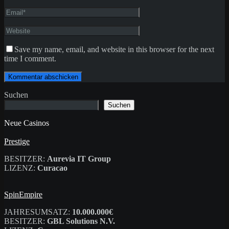
Save my name, email, and website in this browser for the next
time I comment.
Suchen
Suchen
Neue Casinos
Prestige
BESITZER:
Aurevia IT Group
LIZENZ:
Curacao
SpinEmpire
JAHRESUMSATZ:
10.000.000€
BESITZER:
GBL Solutions N.V.