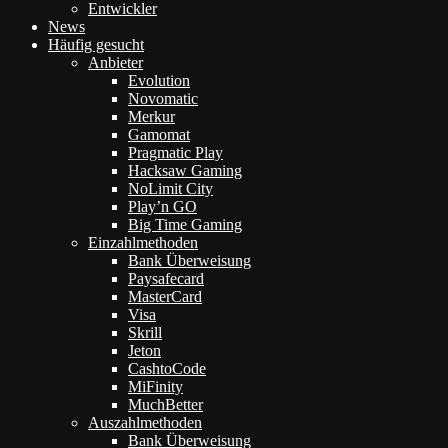
Entwickler
News
Häufig gesucht
Anbieter
Evolution
Novomatic
Merkur
Gamomat
Pragmatic Play
Hacksaw Gaming
NoLimit City
Play’n GO
Big Time Gaming
Einzahlmethoden
Bank Überweisung
Paysafecard
MasterCard
Visa
Skrill
Jeton
CashtoCode
MiFinity
MuchBetter
Auszahlmethoden
Bank Überweisung