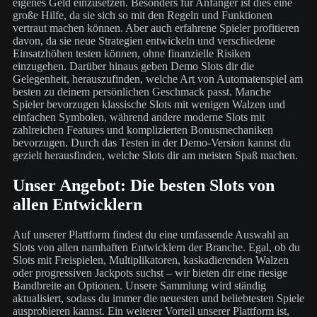
eigenes Geld einzusetzen. Besonders für Anfänger ist dies eine
große Hilfe, da sie sich so mit den Regeln und Funktionen
vertraut machen können. Aber auch erfahrene Spieler profitieren
davon, da sie neue Strategien entwickeln und verschiedene
Einsatzhöhen testen können, ohne finanzielle Risiken
einzugehen. Darüber hinaus geben Demo Slots dir die
Gelegenheit, herauszufinden, welche Art von Automatenspiel am
besten zu deinem persönlichen Geschmack passt. Manche
Spieler bevorzugen klassische Slots mit wenigen Walzen und
einfachen Symbolen, während andere moderne Slots mit
zahlreichen Features und komplizierten Bonusmechaniken
bevorzugen. Durch das Testen in der Demo-Version kannst du
gezielt herausfinden, welche Slots dir am meisten Spaß machen.
Unser Angebot: Die besten Slots von
allen Entwicklern
Auf unserer Plattform findest du eine umfassende Auswahl an
Slots von allen namhaften Entwicklern der Branche. Egal, ob du
Slots mit Freispielen, Multiplikatoren, kaskadierenden Walzen
oder progressiven Jackpots suchst – wir bieten dir eine riesige
Bandbreite an Optionen. Unsere Sammlung wird ständig
aktualisiert, sodass du immer die neuesten und beliebtesten Spiele
ausprobieren kannst. Ein weiterer Vorteil unserer Plattform ist,