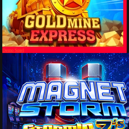
Demo Spiel