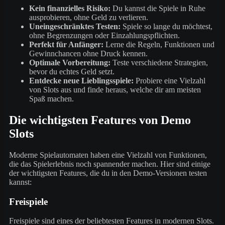
Kein finanzielles Risiko:
Du kannst die Spiele in Ruhe
ausprobieren, ohne Geld zu verlieren.
Uneingeschränktes Testen:
Spiele so lange du möchtest,
ohne Begrenzungen oder Einzahlungspflichten.
Perfekt für Anfänger:
Lerne die Regeln, Funktionen und
Gewinnchancen ohne Druck kennen.
Optimale Vorbereitung:
Teste verschiedene Strategien,
bevor du echtes Geld setzt.
Entdecke neue Lieblingsspiele:
Probiere eine Vielzahl
von Slots aus und finde heraus, welche dir am meisten
Spaß machen.
Die wichtigsten Features von Demo
Slots
Moderne Spielautomaten haben eine Vielzahl von Funktionen,
die das Spielerlebnis noch spannender machen. Hier sind einige
der wichtigsten Features, die du in den Demo-Versionen testen
kannst:
Freispiele
Freispiele sind eines der beliebtesten Features in modernen Slots.