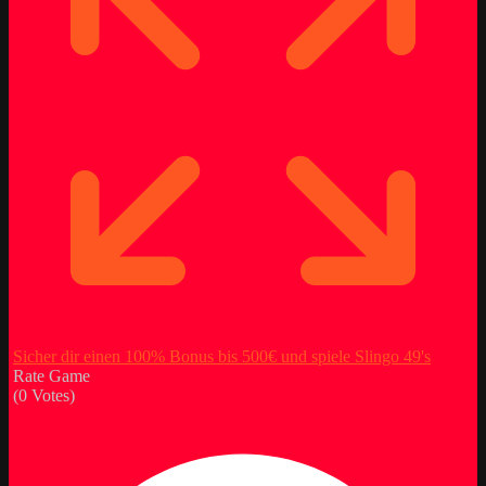
Sicher dir einen 100% Bonus bis 500€ und spiele Slingo 49's
Rate Game
(
0
Votes)