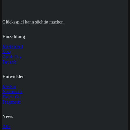
Glücksspiel kann süchtig machen.
Einzahlung
Mastercard
Visa
Apple Pay
Paysafe
Entwickler
Merkur
Novomatic
Play'n Go
Pragmatic
News
Alle