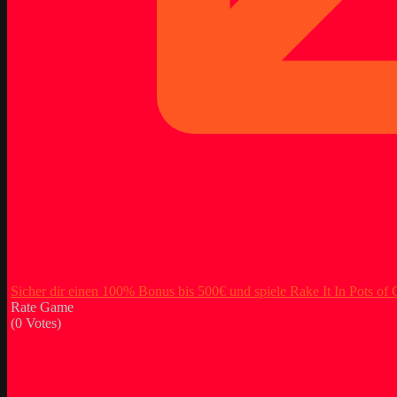
Sicher dir einen 100% Bonus bis 500€ und spiele Rake It In Pots of 
Rate Game
(
0
Votes)