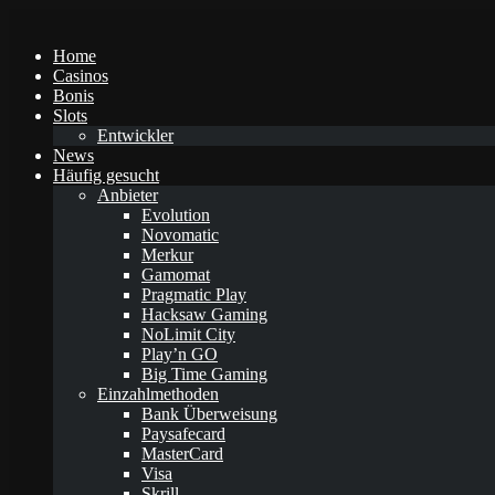
Home
Casinos
Bonis
Slots
Entwickler
News
Häufig gesucht
Anbieter
Evolution
Novomatic
Merkur
Gamomat
Pragmatic Play
Hacksaw Gaming
NoLimit City
Play’n GO
Big Time Gaming
Einzahlmethoden
Bank Überweisung
Paysafecard
MasterCard
Visa
Skrill