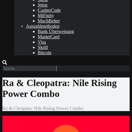
Jeton
CashtoCode
MiFinity
MuchBetter
Auszahlmethoden
Bank Überweisung
MasterCard
Visa
Skrill
Bitcoin
Ra & Cleopatra: Nile Rising
Power Combo
Ra & Cleopatra: Nile Rising Power Combo