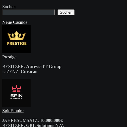
Suchen
Suchen
Neue Casinos
Prestige
BESITZER:
Aurevia IT Group
LIZENZ:
Curacao
SpinEmpire
JAHRESUMSATZ:
10.000.000€
BESITZER:
GBL Solutions N.V.