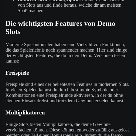
von Slots aus und finde heraus, welche dir am meisten
Spaß machen.
Die wichtigsten Features von Demo
Slots
Moderne Spielautomaten haben eine Vielzahl von Funktionen,
die das Spielerlebnis noch spannender machen. Hier sind einige
der wichtigsten Features, die du in den Demo-Versionen testen
kannst:
Freispiele
Freispiele sind eines der beliebtesten Features in modernen Slots.
In vielen Spielen kannst du durch bestimmte Symbole oder
Kombinationen eine Freispielrunde aktivieren, in der du ohne
eigenen Einsatz drehst und trotzdem Gewinne erzielen kannst.
Multiplikatoren
Einige Slots bieten Multiplikatoren, die deine Gewinne
vervielfachen können. Diese können entweder zufällig ausgelöst
werden oder Teil eines Bonusspiels sein. Indem du die Demo-