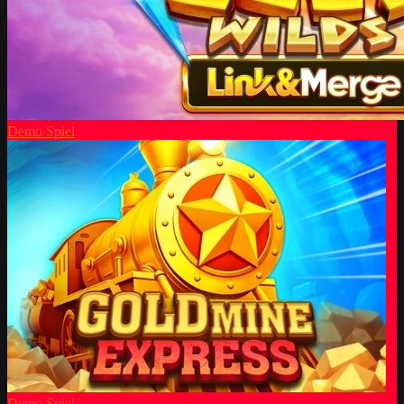
Demo Spiel
Demo Spiel