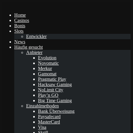
Home
Casinos
Bonis
Slots
Entwickler
News
Häufig gesucht
Anbieter
Evolution
Novomatic
Merkur
Gamomat
Pragmatic Play
Hacksaw Gaming
NoLimit City
Play’n GO
Big Time Gaming
Einzahlmethoden
Bank Überweisung
Paysafecard
MasterCard
Visa
Skrill