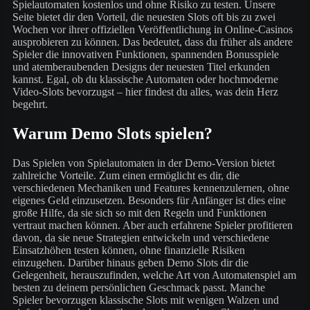
Spielautomaten kostenlos und ohne Risiko zu testen. Unsere
Seite bietet dir den Vorteil, die neuesten Slots oft bis zu zwei
Wochen vor ihrer offiziellen Veröffentlichung in Online-Casinos
ausprobieren zu können. Das bedeutet, dass du früher als andere
Spieler die innovativen Funktionen, spannenden Bonusspiele
und atemberaubenden Designs der neuesten Titel erkunden
kannst. Egal, ob du klassische Automaten oder hochmoderne
Video-Slots bevorzugst – hier findest du alles, was dein Herz
begehrt.
Warum Demo Slots spielen?
Das Spielen von Spielautomaten in der Demo-Version bietet
zahlreiche Vorteile. Zum einen ermöglicht es dir, die
verschiedenen Mechaniken und Features kennenzulernen, ohne
eigenes Geld einzusetzen. Besonders für Anfänger ist dies eine
große Hilfe, da sie sich so mit den Regeln und Funktionen
vertraut machen können. Aber auch erfahrene Spieler profitieren
davon, da sie neue Strategien entwickeln und verschiedene
Einsatzhöhen testen können, ohne finanzielle Risiken
einzugehen. Darüber hinaus geben Demo Slots dir die
Gelegenheit, herauszufinden, welche Art von Automatenspiel am
besten zu deinem persönlichen Geschmack passt. Manche
Spieler bevorzugen klassische Slots mit wenigen Walzen und