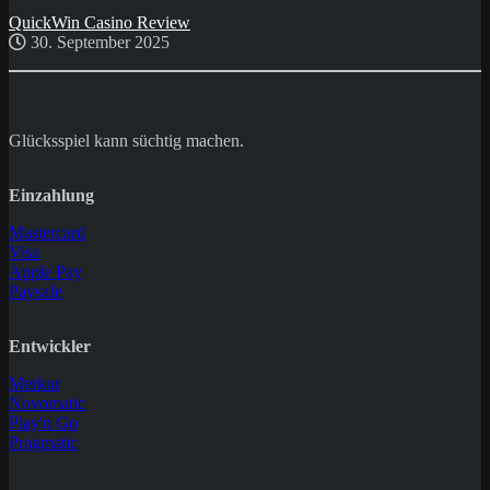
QuickWin Casino Review
30. September 2025
Glücksspiel kann süchtig machen.
Einzahlung
Mastercard
Visa
Apple Pay
Paysafe
Entwickler
Merkur
Novomatic
Play'n Go
Pragmatic