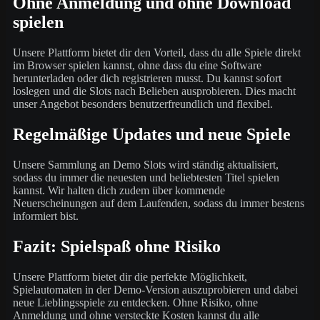
Ohne Anmeldung und ohne Download
spielen
Unsere Plattform bietet dir den Vorteil, dass du alle Spiele direkt
im Browser spielen kannst, ohne dass du eine Software
herunterladen oder dich registrieren musst. Du kannst sofort
loslegen und die Slots nach Belieben ausprobieren. Dies macht
unser Angebot besonders benutzerfreundlich und flexibel.
Regelmäßige Updates und neue Spiele
Unsere Sammlung an Demo Slots wird ständig aktualisiert,
sodass du immer die neuesten und beliebtesten Titel spielen
kannst. Wir halten dich zudem über kommende
Neuerscheinungen auf dem Laufenden, sodass du immer bestens
informiert bist.
Fazit: Spielspaß ohne Risiko
Unsere Plattform bietet dir die perfekte Möglichkeit,
Spielautomaten in der Demo-Version auszuprobieren und dabei
neue Lieblingsspiele zu entdecken. Ohne Risiko, ohne
Anmeldung und ohne versteckte Kosten kannst du alle