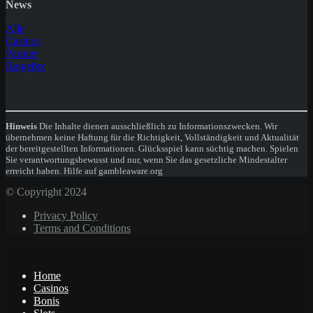
News
Alle
Casinos
Partner
Ratgeber
Hinweis
Die Inhalte dienen ausschließlich zu Informationszwecken. Wir
übernehmen keine Haftung für die Richtigkeit, Vollständigkeit und Aktualität
der bereitgestellten Informationen. Glücksspiel kann süchtig machen. Spielen
Sie verantwortungsbewusst und nur, wenn Sie das gesetzliche Mindestalter
erreicht haben. Hilfe auf gambleaware.org
© Copyright 2024
Privacy Policy
Terms and Conditions
Home
Casinos
Bonis