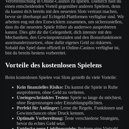
Veröffentlichung in Online-Casinos zu spielen. Dadurch hast du
einen entscheidenden Vorteil gegenüber anderen Spielern, denn
du kannst dich bereits mit den neuesten Slots vertraut machen,
bevor sie überhaupt auf Echtgeld-Plattformen verfügbar sind. Wir
arbeiten eng mit den Entwicklern zusammen, um sicherzustellen,
dass du die neuesten Spiele früher als anderswo ausprobieren
kannst. Dies gibt dir die Gelegenheit, dich intensiv mit den
Mechaniken, den Gewinnpotenzialen und den Bonusfunktionen
auseinanderzusetzen, ohne dafür eigenes Geld zu riskieren.
Sobald das Spiel dann offiziell in Online-Casinos verfügbar ist,
bist du bereits bestens vorbereitet.
Vorteile des kostenlosen Spielens
Beim kostenlosen Spielen von Slots genießt du viele Vorteile:
Kein finanzielles Risiko:
Du kannst die Spiele in Ruhe
ausprobieren, ohne Geld zu verlieren.
Uneingeschränktes Testen:
Spiele so lange du möchtest,
ohne Begrenzungen oder Einzahlungspflichten.
Perfekt für Anfänger:
Lerne die Regeln, Funktionen und
Gewinnchancen ohne Druck kennen.
Optimale Vorbereitung:
Teste verschiedene Strategien,
bevor du echtes Geld setzt.
Entdecke neue Lieblingsspiele:
Probiere eine Vielzahl