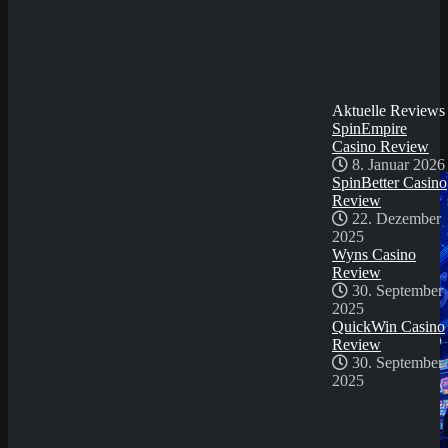
30. September
2025
QuickWin Casino
Review
30. September
2025
Aktuelle Reviews
SpinEmpire
Casino Review
Demo Spiel
8. Januar 2026
SpinBetter Casino
Review
22. Dezember
2025
Wyns Casino
Review
30. September
2025
QuickWin Casino
Review
30. September
2025