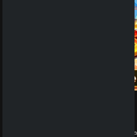
Jens
zu
CryptoRush
200% bis
zu 2.500€
Silizi
zu
CryptoRush
200% bis
zu 2.500€
Robert99
zu
CryptoRush
200% bis
zu 2.500€
News
SpinEmpire Casino
Demo Spiel
Review
8. Januar 2026
SpinBetter Casino
Review
22. Dezember
2025
Wyns Casino Revie