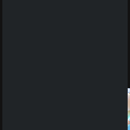
Review
SpinBetter
Casino
Echtgeldmodus
Review
Demoversion
Wyns
Casino
Having issues with
Queen of the Pirate Coast
?
Review
QuickWin
Casino
Review
Betista
Casino
Review
Submit
Sicher dir einen 100% Bonus bis 500€ und spiele
Neueste
Queen of the Pirate Coast
Try Our Featured Games
Kommenta
Alex
zu
Dazard
rami
zu
CryptoRus