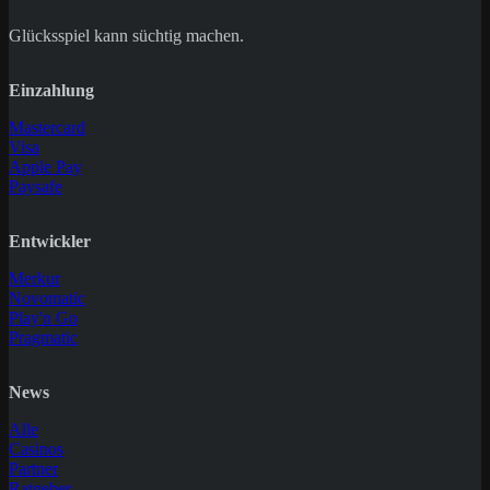
Glücksspiel kann süchtig machen.
Einzahlung
Mastercard
Visa
Apple Pay
Paysafe
Entwickler
Merkur
Novomatic
Play'n Go
Pragmatic
News
Alle
Casinos
Partner
Ratgeber