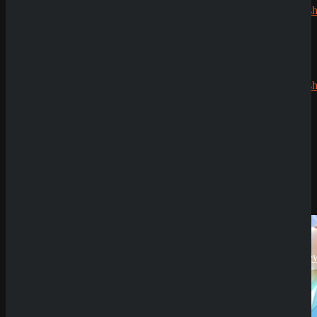
CryptoRush
200% bis
zu 2.500€
Echtgeldmodus
Robert99
Demoversion
zu
Having issues with
Pirate's Treasure Plunder
?
CryptoRush
200% bis
zu 2.500€
News
SpinEmpire Casino
Submit
Review
Sicher dir einen 100% Bonus bis 500€ und spiele
8. Januar 2026
Pirate's Treasure Plunder
SpinBetter Casino
Try Our Featured Games
Review
22. Dezember
2025
Wyns Casino Revie
30. September
2025
QuickWin Casino
Review