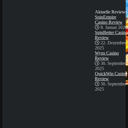
30. September
2025
Aktuelle Reviews
SpinEmpire
Casino Review
8. Januar 2026
SpinBetter Casino
Review
22. Dezember
2025
Wyns Casino
Review
30. September
2025
QuickWin Casino
Review
30. September
Demo Spiel
2025