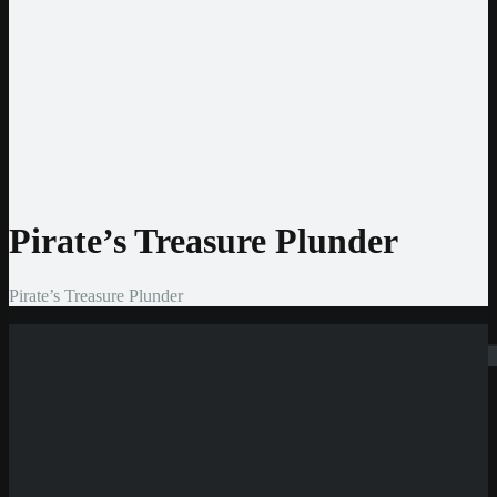
Jeton
CashtoCode
MiFinity
MuchBetter
Auszahlmethoden
Bank Überweisung
MasterCard
Visa
Skrill
Bitcoin
Pirate’s Treasure Plunder
Pirate’s Treasure Plunder
Suchen
Neue Casinos