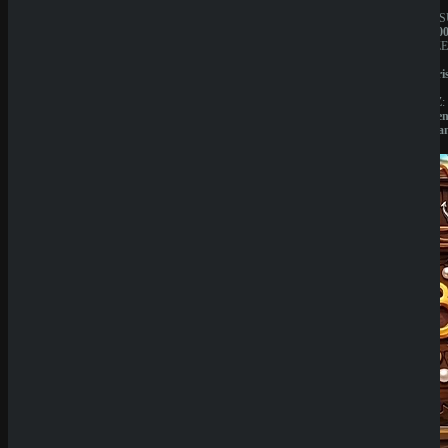
JAHRESUMSATZ:
JAHRES
1.000.000€
1.000.00
BESITZER:
BESITZE
Liernin
Liernin
Enterprises
Enterpri
LTD
LTD
LIZENZ:
LIZENZ:
Komoren
Komore
(Anjouan)
(Anjoua
Neueste
Beiträge
SpinEmpir
e Casino
Review
SpinBetter
Casino
Review
Wyns
Casino