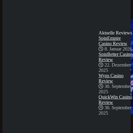
30. September
2025
QuickWin Casino
Demo Spiel
Review
30. September
2025
Aktuelle Reviews
SpinEmpire
Casino Review
8. Januar 2026
SpinBetter Casino
Review
22. Dezember
2025
Wyns Casino
Review
30. September
2025
QuickWin Casino
Review
30. September
2025
Demo Spiel