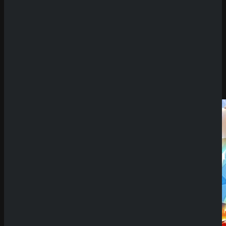
Having issues with
Phoenix Hotfire Xpand
?
Review
SpinBetter
Casino
Review
Wyns
Casino
Review
Submit
QuickWin
Sicher dir einen 100% Bonus bis 500€ und spiele
Casino
Phoenix Hotfire Xpand
Review
Try Our Featured Games
Betista
Casino
Review
Neueste
Kommenta
Alex
zu
Dazard
rami
zu
CryptoRus