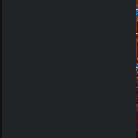
Demo Spiel