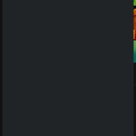
Neueste
Beiträge
SpinEmpir
e Casino