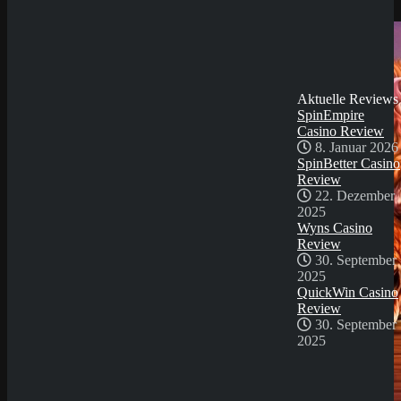
30. September
Demo Spiel
2025
QuickWin Casino
Review
30. September
2025
Aktuelle Reviews
SpinEmpire
Casino Review
8. Januar 2026
SpinBetter Casino
Review
22. Dezember
2025
Wyns Casino
Review
30. September
2025
QuickWin Casino
Review
30. September
2025