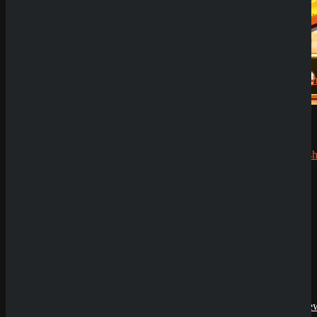
Jens
zu
CryptoRush
200% bis
zu 2.500€
Silizi
zu
CryptoRush
200% bis
zu 2.500€
Demo Spiel
Robert99
zu
CryptoRush
200% bis
zu 2.500€
News
SpinEmpire Casino
Review
8. Januar 2026
SpinBetter Casino
Review
22. Dezember
2025
Wyns Casino Revie