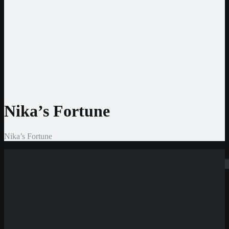
Jeton
CashtoCode
MiFinity
MuchBetter
Auszahlmethoden
Bank Überweisung
MasterCard
Visa
Skrill
Bitcoin
Nika’s Fortune
Nika’s Fortune
Suchen
Neue Casinos