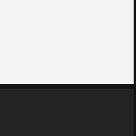
Suchen
Suchen
Neue Casinos
Prestige