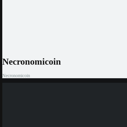
Aus
Necronomicoin
Necronomicoin