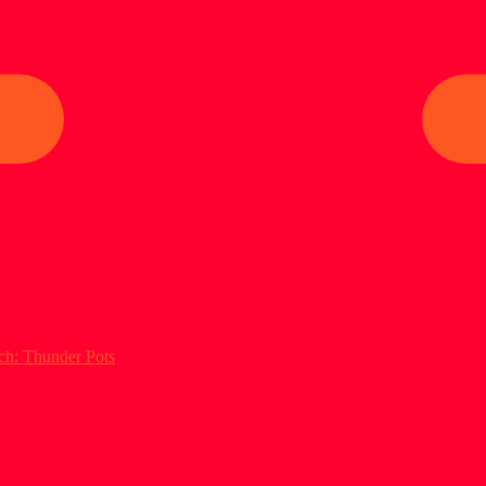
ch: Thunder Pots