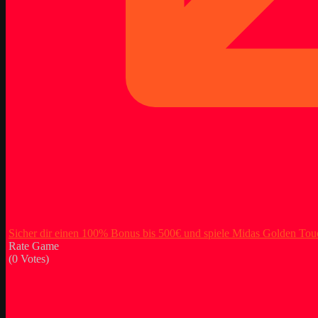
Sicher dir einen 100% Bonus bis 500€ und spiele Midas Golden Tou
Rate Game
(
0
Votes)