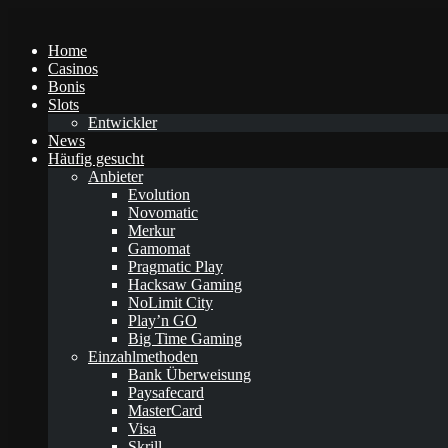
Home
Casinos
Bonis
Slots
Entwickler
News
Häufig gesucht
Anbieter
Evolution
Novomatic
Merkur
Gamomat
Pragmatic Play
Hacksaw Gaming
NoLimit City
Play’n GO
Big Time Gaming
Einzahlmethoden
Bank Überweisung
Paysafecard
MasterCard
Visa
Skrill