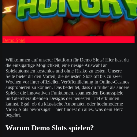
Demo Spiel
Willkommen auf unserer Plattform für Demo Slots! Hier hast du
die einzigartige Möglichkeit, eine riesige Auswahl an
Spielautomaten kostenlos und ohne Risiko zu testen. Unsere
Seite bietet dir den Vorteil, die neuesten Slots oft bis zu zwei
Wochen vor ihrer offiziellen Veröffentlichung in Online-Casinos
ausprobieren zu können. Das bedeutet, dass du früher als andere
Spieler die innovativen Funktionen, spannenden Bonusspiele
und atemberaubenden Designs der neuesten Titel erkunden
kannst. Egal, ob du klassische Automaten oder hochmoderne
Video-Slots bevorzugst – hier findest du alles, was dein Herz
begehrt.
Warum Demo Slots spielen?