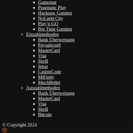
Gamomat
Pragmatic Play
Hacksaw Gaming
NoLimit City
Play’n GO
Big Time Gaming
Einzahlmethoden
Bank Überweisung
Paysafecard
MasterCard
Visa
Skrill
Jeton
CashtoCode
MiFinity
MuchBetter
Auszahlmethoden
Bank Überweisung
MasterCard
Visa
Skrill
Bitcoin
© Copyright 2024