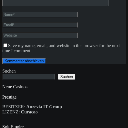
Save my name, email, and website in this browser for the next
time I comment.
Suchen
Suchen
Neue Casinos
Prestige
BESITZER:
Aurevia IT Group
LIZENZ:
Curacao
SpinEmpire