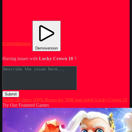
Echtgeldmodus
Demoversion
Having issues with
Lucky Crown 10
?
Submit
Sicher dir einen 100% Bonus bis 500€ und spiele Lucky Crown 10
Try Our Featured Games