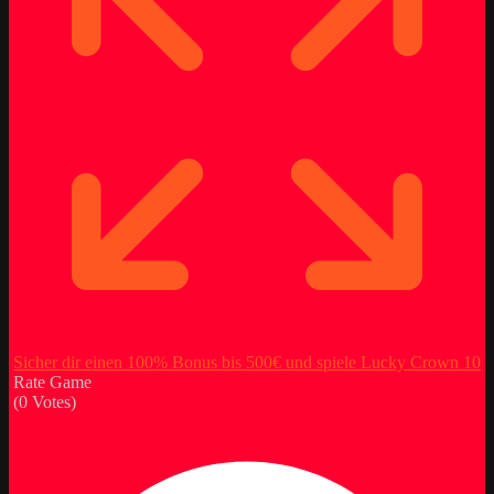
Sicher dir einen 100% Bonus bis 500€ und spiele Lucky Crown 10
Rate Game
(
0
Votes)