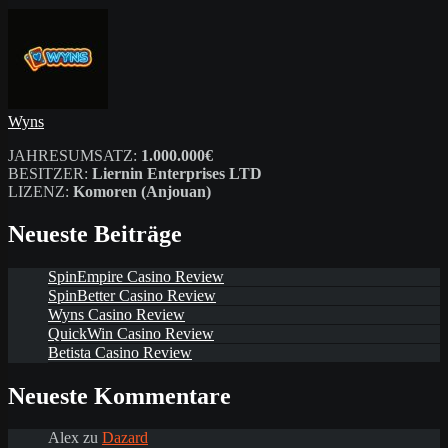
Wyns
JAHRESUMSATZ:
1.000.000€
BESITZER:
Liernin Enterprises LTD
LIZENZ:
Komoren (Anjouan)
Neueste Beiträge
SpinEmpire Casino Review
SpinBetter Casino Review
Wyns Casino Review
QuickWin Casino Review
Betista Casino Review
Neueste Kommentare
Alex
zu
Dazard