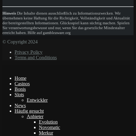
Hinweis
Die Inhalte dienen ausschließlich zu Informationszwecken. Wir
übernehmen keine Haftung für die Richtigkeit, Vollständigkeit und Aktualität
der bereitgestellten Informationen. Glücksspiel kann süchtig machen. Spielen
Sie verantwortungsbewusst und nur, wenn Sie das gesetzliche Mindestalter
erreicht haben. Hilfe auf gambleaware.org
© Copyright 2024
Privacy Policy
Terms and Conditions
Home
Casinos
Bonis
Slots
Entwickler
News
Häufig gesucht
Anbieter
Evolution
Novomatic
Merkur