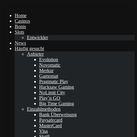
Home
Casinos
Bonis
Slots
Entwickler
News
Häufig gesucht
Anbieter
Evolution
Novomatic
Merkur
Gamomat
Pragmatic Play
Hacksaw Gaming
NoLimit City
Play’n GO
Big Time Gaming
Einzahlmethoden
Bank Überweisung
Paysafecard
MasterCard
Visa
Skrill