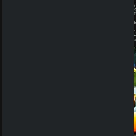
JAHRESUMSATZ:
JAHRES
1.000.000€
1.000.00
BESITZER:
BESITZE
Liernin
Liernin
Enterprises
Enterpri
LTD
LTD
LIZENZ:
LIZENZ:
Komoren
Komore
(Anjouan)
(Anjoua
Neueste
Beiträge
SpinEmpir
e Casino
Review
SpinBetter
Casino
Review
Wyns
Casino