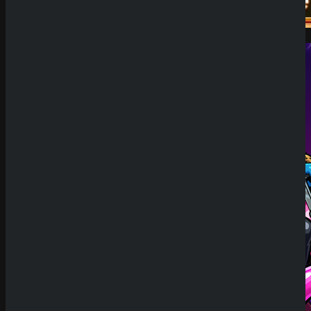
Demo Spiel