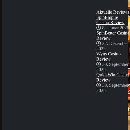
30. September
2025
Aktuelle Reviews
SpinEmpire
Casino Review
8. Januar 2026
SpinBetter Casino
Review
22. Dezember
2025
Wyns Casino
Review
30. September
2025
QuickWin Casino
Review
30. September
2025