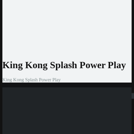
Jeton
CashtoCode
MiFinity
MuchBetter
Auszahlmethoden
Bank Überweisung
MasterCard
Visa
Skrill
Bitcoin
King Kong Splash Power Play
King Kong Splash Power Play
Suchen
Neue Casinos