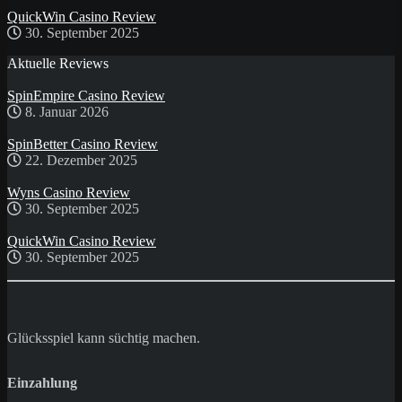
QuickWin Casino Review
30. September 2025
Aktuelle Reviews
SpinEmpire Casino Review
8. Januar 2026
SpinBetter Casino Review
22. Dezember 2025
Wyns Casino Review
30. September 2025
QuickWin Casino Review
30. September 2025
Glücksspiel kann süchtig machen.
Einzahlung