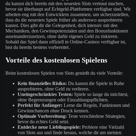
du kannst dich bereits mit den neuesten Slots vertraut machen,
bevor sie überhaupt auf Echtgeld-Plattformen verfügbar sind. Wir
arbeiten eng mit den Entwicklern zusammen, um sicherzustellen,
dass du die neuesten Spiele früher als anderswo ausprobieren
kannst. Dies gibt dir die Gelegenheit, dich intensiv mit den
Mechaniken, den Gewinnpotenzialen und den Bonusfunktionen
auseinanderzusetzen, ohne dafür eigenes Geld zu riskieren.
Sobald das Spiel dann offiziell in Online-Casinos verfügbar ist,
bist du bereits bestens vorbereitet.
Vorteile des kostenlosen Spielens
Beim kostenlosen Spielen von Slots genießt du viele Vorteile:
Kein finanzielles Risiko:
Du kannst die Spiele in Ruhe
ausprobieren, ohne Geld zu verlieren.
Uneingeschränktes Testen:
Spiele so lange du möchtest,
ohne Begrenzungen oder Einzahlungspflichten.
Perfekt für Anfänger:
Lerne die Regeln, Funktionen und
Gewinnchancen ohne Druck kennen.
Optimale Vorbereitung:
Teste verschiedene Strategien,
bevor du echtes Geld setzt.
Entdecke neue Lieblingsspiele:
Probiere eine Vielzahl
von Slots aus und finde heraus, welche dir am meisten