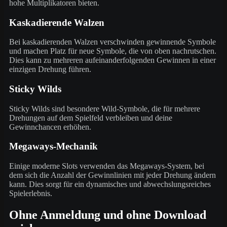
hohe Multiplikatoren bieten.
Kaskadierende Walzen
Bei kaskadierenden Walzen verschwinden gewinnende Symbole
und machen Platz für neue Symbole, die von oben nachrutschen.
Dies kann zu mehreren aufeinanderfolgenden Gewinnen in einer
einzigen Drehung führen.
Sticky Wilds
Sticky Wilds sind besondere Wild-Symbole, die für mehrere
Drehungen auf dem Spielfeld verbleiben und deine
Gewinnchancen erhöhen.
Megaways-Mechanik
Einige moderne Slots verwenden das Megaways-System, bei
dem sich die Anzahl der Gewinnlinien mit jeder Drehung ändern
kann. Dies sorgt für ein dynamisches und abwechslungsreiches
Spielerlebnis.
Ohne Anmeldung und ohne Download