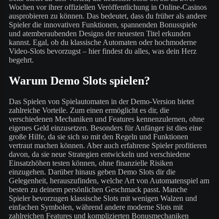
Wochen vor ihrer offiziellen Veröffentlichung in Online-Casinos
ausprobieren zu können. Das bedeutet, dass du früher als andere
Spieler die innovativen Funktionen, spannenden Bonusspiele
und atemberaubenden Designs der neuesten Titel erkunden
kannst. Egal, ob du klassische Automaten oder hochmoderne
Video-Slots bevorzugst – hier findest du alles, was dein Herz
begehrt.
Warum Demo Slots spielen?
Das Spielen von Spielautomaten in der Demo-Version bietet
zahlreiche Vorteile. Zum einen ermöglicht es dir, die
verschiedenen Mechaniken und Features kennenzulernen, ohne
eigenes Geld einzusetzen. Besonders für Anfänger ist dies eine
große Hilfe, da sie sich so mit den Regeln und Funktionen
vertraut machen können. Aber auch erfahrene Spieler profitieren
davon, da sie neue Strategien entwickeln und verschiedene
Einsatzhöhen testen können, ohne finanzielle Risiken
einzugehen. Darüber hinaus geben Demo Slots dir die
Gelegenheit, herauszufinden, welche Art von Automatenspiel am
besten zu deinem persönlichen Geschmack passt. Manche
Spieler bevorzugen klassische Slots mit wenigen Walzen und
einfachen Symbolen, während andere moderne Slots mit
zahlreichen Features und komplizierten Bonusmechaniken