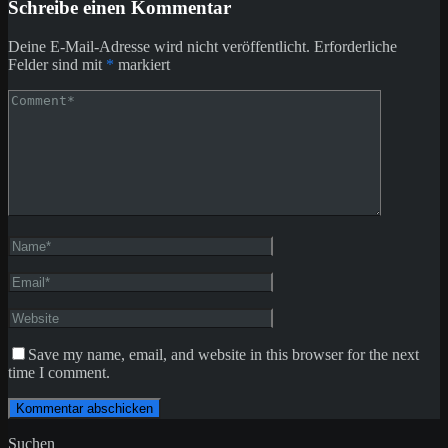
Schreibe einen Kommentar
Deine E-Mail-Adresse wird nicht veröffentlicht.
Erforderliche
Felder sind mit
*
markiert
Save my name, email, and website in this browser for the next
time I comment.
Suchen