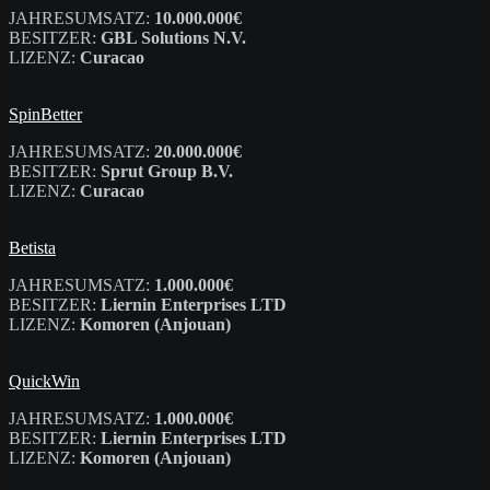
JAHRESUMSATZ:
10.000.000€
BESITZER:
GBL Solutions N.V.
LIZENZ:
Curacao
SpinBetter
JAHRESUMSATZ:
20.000.000€
BESITZER:
Sprut Group B.V.
LIZENZ:
Curacao
Betista
JAHRESUMSATZ:
1.000.000€
BESITZER:
Liernin Enterprises LTD
LIZENZ:
Komoren (Anjouan)
QuickWin
JAHRESUMSATZ:
1.000.000€
BESITZER:
Liernin Enterprises LTD
LIZENZ:
Komoren (Anjouan)