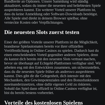
Bandbreite an Optionen. Unsere Sammlung wird ständig
aktualisiert, sodass du immer die neuesten und beliebtesten Spiele
ausprobieren kannst. Ein weiterer Vorteil unserer Plattform ist,
dass du keine Anmeldung oder Software-Downloads benötigst.
Alle Spiele sind direkt in deinem Browser spielbar, ohne
versteckte Kosten oder Verpflichtungen.
Die neuesten Slots zuerst testen
Einer der größten Vorteile unserer Plattform ist die Möglichkeit,
brandneue Spielautomaten bereits vor ihrer offiziellen
Veröffentlichung in Online-Casinos zu spielen. Dadurch hast du
einen entscheidenden Vorteil gegenüber anderen Spielern, denn
du kannst dich bereits mit den neuesten Slots vertraut machen,
bevor sie überhaupt auf Echtgeld-Plattformen verfügbar sind. Wir
arbeiten eng mit den Entwicklern zusammen, um sicherzustellen,
dass du die neuesten Spiele früher als anderswo ausprobieren
kannst. Dies gibt dir die Gelegenheit, dich intensiv mit den
Mechaniken, den Gewinnpotenzialen und den Bonusfunktionen
auseinanderzusetzen, ohne dafür eigenes Geld zu riskieren.
Sobald das Spiel dann offiziell in Online-Casinos verfügbar ist,
bist du bereits bestens vorbereitet.
Vorteile des kostenlosen Spielens