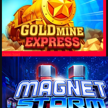
Demo Spiel