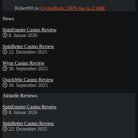
Robert99
zu
CryptoRush: 200% bis zu 2.500€
News
SpinEmpire Casino Review
8. Januar 2026
SpinBetter Casino Review
22. Dezember 2025
Wyns Casino Review
30. September 2025
QuickWin Casino Review
30. September 2025
Aktuelle Reviews
SpinEmpire Casino Review
8. Januar 2026
SpinBetter Casino Review
22. Dezember 2025