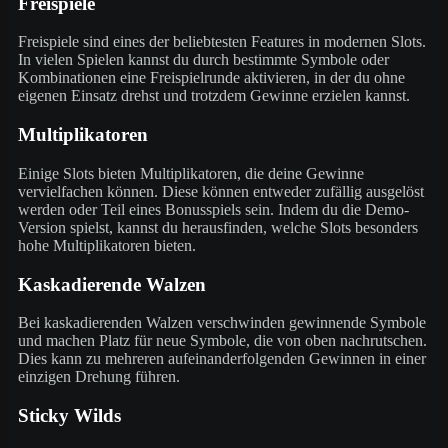
Freispiele
Freispiele sind eines der beliebtesten Features in modernen Slots.
In vielen Spielen kannst du durch bestimmte Symbole oder
Kombinationen eine Freispielrunde aktivieren, in der du ohne
eigenen Einsatz drehst und trotzdem Gewinne erzielen kannst.
Multiplikatoren
Einige Slots bieten Multiplikatoren, die deine Gewinne
vervielfachen können. Diese können entweder zufällig ausgelöst
werden oder Teil eines Bonusspiels sein. Indem du die Demo-
Version spielst, kannst du herausfinden, welche Slots besonders
hohe Multiplikatoren bieten.
Kaskadierende Walzen
Bei kaskadierenden Walzen verschwinden gewinnende Symbole
und machen Platz für neue Symbole, die von oben nachrutschen.
Dies kann zu mehreren aufeinanderfolgenden Gewinnen in einer
einzigen Drehung führen.
Sticky Wilds