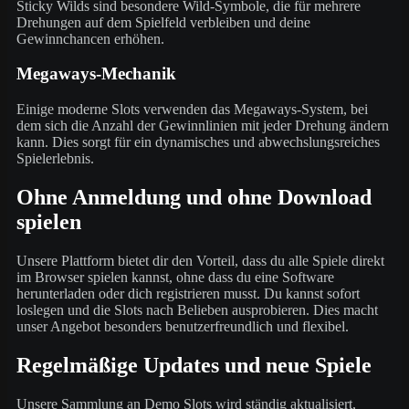
Sticky Wilds sind besondere Wild-Symbole, die für mehrere
Drehungen auf dem Spielfeld verbleiben und deine
Gewinnchancen erhöhen.
Megaways-Mechanik
Einige moderne Slots verwenden das Megaways-System, bei
dem sich die Anzahl der Gewinnlinien mit jeder Drehung ändern
kann. Dies sorgt für ein dynamisches und abwechslungsreiches
Spielerlebnis.
Ohne Anmeldung und ohne Download
spielen
Unsere Plattform bietet dir den Vorteil, dass du alle Spiele direkt
im Browser spielen kannst, ohne dass du eine Software
herunterladen oder dich registrieren musst. Du kannst sofort
loslegen und die Slots nach Belieben ausprobieren. Dies macht
unser Angebot besonders benutzerfreundlich und flexibel.
Regelmäßige Updates und neue Spiele
Unsere Sammlung an Demo Slots wird ständig aktualisiert,