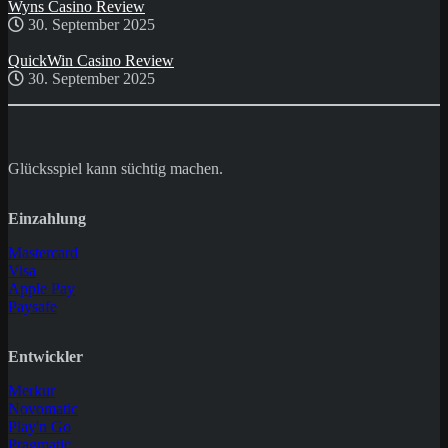
Wyns Casino Review
30. September 2025
QuickWin Casino Review
30. September 2025
Glücksspiel kann süchtig machen.
Einzahlung
Mastercard
Visa
Apple Pay
Paysafe
Entwickler
Merkur
Novomatic
Play'n Go
Pragmatic