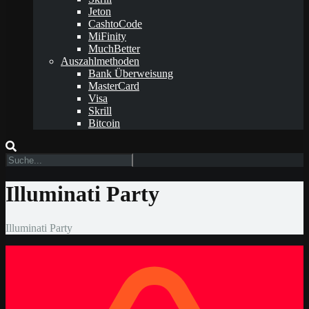
Jeton
CashtoCode
MiFinity
MuchBetter
Auszahlmethoden
Bank Überweisung
MasterCard
Visa
Skrill
Bitcoin
Illuminati Party
Illuminati Party