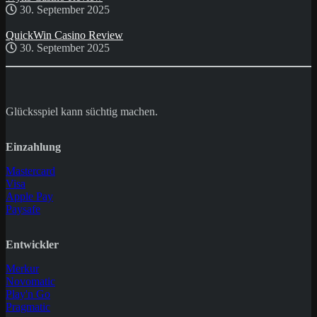
30. September 2025
QuickWin Casino Review
30. September 2025
Glücksspiel kann süchtig machen.
Einzahlung
Mastercard
Visa
Apple Pay
Paysafe
Entwickler
Merkur
Novomatic
Play'n Go
Pragmatic