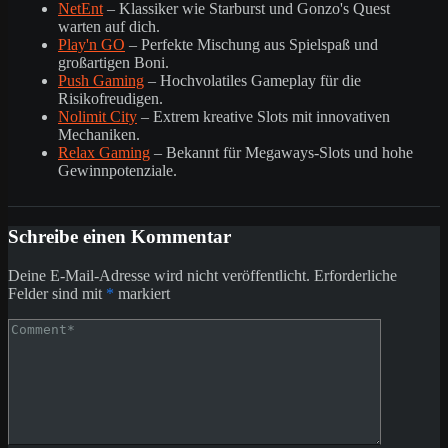
NetEnt
– Klassiker wie Starburst und Gonzo's Quest
warten auf dich.
Play'n GO
– Perfekte Mischung aus Spielspaß und
großartigen Boni.
Push Gaming
– Hochvolatiles Gameplay für die
Risikofreudigen.
Nolimit City
– Extrem kreative Slots mit innovativen
Mechaniken.
Relax Gaming
– Bekannt für Megaways-Slots und hohe
Gewinnpotenziale.
Schreibe einen Kommentar
Deine E-Mail-Adresse wird nicht veröffentlicht.
Erforderliche
Felder sind mit
*
markiert