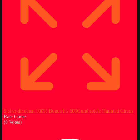
Sicher dir einen 100% Bonus bis 500€ und spiele Haunted Circus
Rate Game
(
0
Votes)