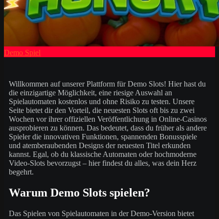
Demo Spiel
Willkommen auf unserer Plattform für Demo Slots! Hier hast du
die einzigartige Möglichkeit, eine riesige Auswahl an
Spielautomaten kostenlos und ohne Risiko zu testen. Unsere
Seite bietet dir den Vorteil, die neuesten Slots oft bis zu zwei
Wochen vor ihrer offiziellen Veröffentlichung in Online-Casinos
ausprobieren zu können. Das bedeutet, dass du früher als andere
Spieler die innovativen Funktionen, spannenden Bonusspiele
und atemberaubenden Designs der neuesten Titel erkunden
kannst. Egal, ob du klassische Automaten oder hochmoderne
Video-Slots bevorzugst – hier findest du alles, was dein Herz
begehrt.
Warum Demo Slots spielen?
Das Spielen von Spielautomaten in der Demo-Version bietet