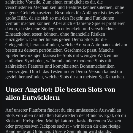
zahlreiche Vorteile. Zum einen ermöglicht es dir, die
verschiedenen Mechaniken und Features kennenzulernen, ohne
eigenes Geld einzusetzen. Besonders für Anfänger ist dies eine
große Hilfe, da sie sich so mit den Regeln und Funktionen
vertraut machen können. Aber auch erfahrene Spieler profitieren
davon, da sie neue Strategien entwickeln und verschiedene
Einsatzhöhen testen können, ohne finanzielle Risiken
einzugehen. Darüber hinaus geben Demo Slots dir die
Gelegenheit, herauszufinden, welche Art von Automatenspiel am
besten zu deinem persönlichen Geschmack passt. Manche
Spieler bevorzugen klassische Slots mit wenigen Walzen und
einfachen Symbolen, während andere moderne Slots mit
zahlreichen Features und komplizierten Bonusmechaniken
bevorzugen. Durch das Testen in der Demo-Version kannst du
gezielt herausfinden, welche Slots dir am meisten Spaß machen.
Unser Angebot: Die besten Slots von
allen Entwicklern
Auf unserer Plattform findest du eine umfassende Auswahl an
Slots von allen namhaften Entwicklern der Branche. Egal, ob du
Slots mit Freispielen, Multiplikatoren, kaskadierenden Walzen
oder progressiven Jackpots suchst – wir bieten dir eine riesige
Bandbreite an Optionen. Unsere Sammlung wird ständig