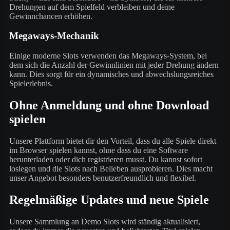
Drehungen auf dem Spielfeld verbleiben und deine
Gewinnchancen erhöhen.
Megaways-Mechanik
Einige moderne Slots verwenden das Megaways-System, bei
dem sich die Anzahl der Gewinnlinien mit jeder Drehung ändern
kann. Dies sorgt für ein dynamisches und abwechslungsreiches
Spielerlebnis.
Ohne Anmeldung und ohne Download
spielen
Unsere Plattform bietet dir den Vorteil, dass du alle Spiele direkt
im Browser spielen kannst, ohne dass du eine Software
herunterladen oder dich registrieren musst. Du kannst sofort
loslegen und die Slots nach Belieben ausprobieren. Dies macht
unser Angebot besonders benutzerfreundlich und flexibel.
Regelmäßige Updates und neue Spiele
Unsere Sammlung an Demo Slots wird ständig aktualisiert,