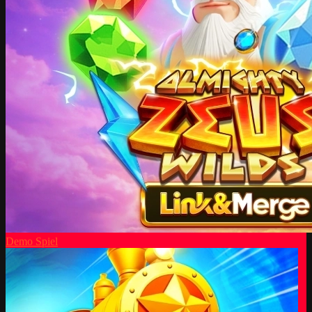
Demo Spiel