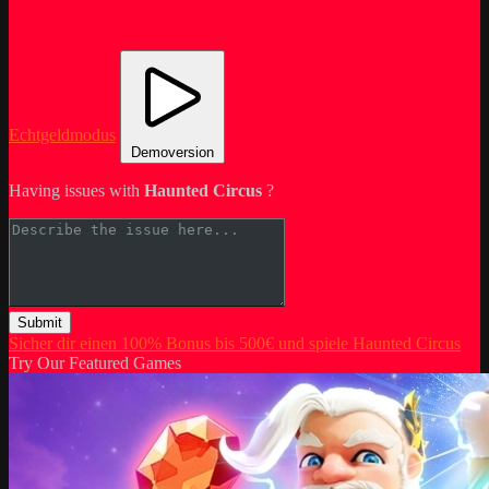
Echtgeldmodus
Demoversion
Having issues with
Haunted Circus
?
Submit
Sicher dir einen 100% Bonus bis 500€ und spiele Haunted Circus
Try Our Featured Games