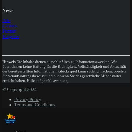
News
Alle
Casinos
Partner
Ratgeber
Hinweis
Die Inhalte dienen ausschließlich zu Informationszwecken. Wir
übernehmen keine Haftung für die Richtigkeit, Vollständigkeit und Aktualität
der bereitgestellten Informationen. Glücksspiel kann süchtig machen. Spielen
Sie verantwortungsbewusst und nur, wenn Sie das gesetzliche Mindestalter
erreicht haben. Hilfe auf gambleaware.org
© Copyright 2024
Privacy Policy
Terms and Conditions