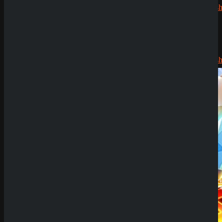
CryptoRush
200% bis
zu 2.500€
Submit
Robert99
Sicher dir einen 100% Bonus bis 500€ und spiele
zu
Golden Lion Wild Savanna
CryptoRush
Try Our Featured Games
200% bis
zu 2.500€
News
SpinEmpire Casino
Review
8. Januar 2026
SpinBetter Casino
Review
22. Dezember
2025
Wyns Casino Revie
30. September
2025
QuickWin Casino
Review