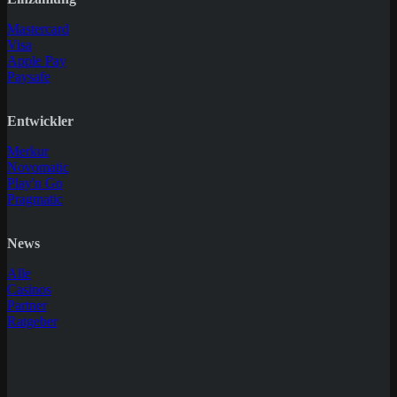
Mastercard
Visa
Apple Pay
Paysafe
Entwickler
Merkur
Novomatic
Play'n Go
Pragmatic
News
Alle
Casinos
Partner
Ratgeber