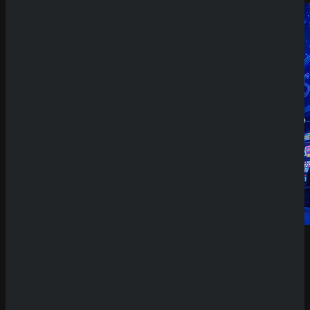
Demo Spiel
Willkommen auf unserer Plattform für Demo
Slots! Hier hast du die einzigartige Möglichkeit,
eine riesige Auswahl an Spielautomaten