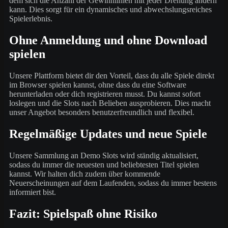
dem sich die Anzahl der Gewinnlinien mit jeder Drehung ändern
kann. Dies sorgt für ein dynamisches und abwechslungsreiches
Spielerlebnis.
Ohne Anmeldung und ohne Download
spielen
Unsere Plattform bietet dir den Vorteil, dass du alle Spiele direkt
im Browser spielen kannst, ohne dass du eine Software
herunterladen oder dich registrieren musst. Du kannst sofort
loslegen und die Slots nach Belieben ausprobieren. Dies macht
unser Angebot besonders benutzerfreundlich und flexibel.
Regelmäßige Updates und neue Spiele
Unsere Sammlung an Demo Slots wird ständig aktualisiert,
sodass du immer die neuesten und beliebtesten Titel spielen
kannst. Wir halten dich zudem über kommende
Neuerscheinungen auf dem Laufenden, sodass du immer bestens
informiert bist.
Fazit: Spielspaß ohne Risiko