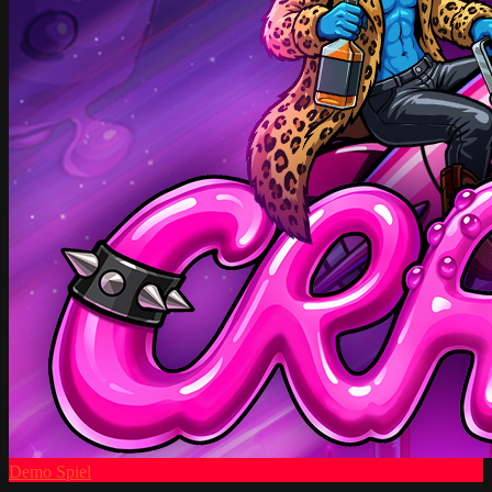
Demo Spiel