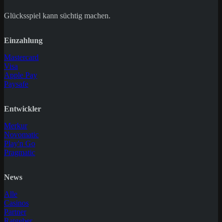
Glücksspiel kann süchtig machen.
Einzahlung
Mastercard
Visa
Apple Pay
Paysafe
Entwickler
Merkur
Novomatic
Play'n Go
Pragmatic
News
Alle
Casinos
Partner
Ratgeber