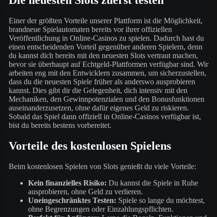
Die neuesten Slots zuerst testen
Einer der größten Vorteile unserer Plattform ist die Möglichkeit,
brandneue Spielautomaten bereits vor ihrer offiziellen
Veröffentlichung in Online-Casinos zu spielen. Dadurch hast du
einen entscheidenden Vorteil gegenüber anderen Spielern, denn
du kannst dich bereits mit den neuesten Slots vertraut machen,
bevor sie überhaupt auf Echtgeld-Plattformen verfügbar sind. Wir
arbeiten eng mit den Entwicklern zusammen, um sicherzustellen,
dass du die neuesten Spiele früher als anderswo ausprobieren
kannst. Dies gibt dir die Gelegenheit, dich intensiv mit den
Mechaniken, den Gewinnpotenzialen und den Bonusfunktionen
auseinanderzusetzen, ohne dafür eigenes Geld zu riskieren.
Sobald das Spiel dann offiziell in Online-Casinos verfügbar ist,
bist du bereits bestens vorbereitet.
Vorteile des kostenlosen Spielens
Beim kostenlosen Spielen von Slots genießt du viele Vorteile:
Kein finanzielles Risiko:
Du kannst die Spiele in Ruhe
ausprobieren, ohne Geld zu verlieren.
Uneingeschränktes Testen:
Spiele so lange du möchtest,
ohne Begrenzungen oder Einzahlungspflichten.