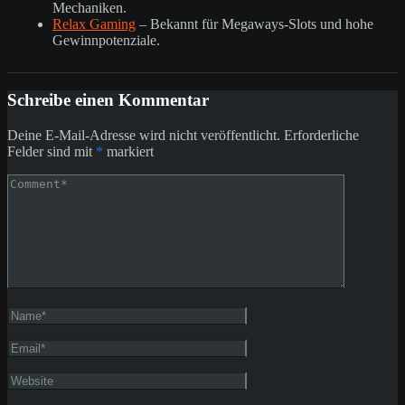
Mechaniken.
Relax Gaming
– Bekannt für Megaways-Slots und hohe
Gewinnpotenziale.
Schreibe einen Kommentar
Deine E-Mail-Adresse wird nicht veröffentlicht.
Erforderliche
Felder sind mit
*
markiert