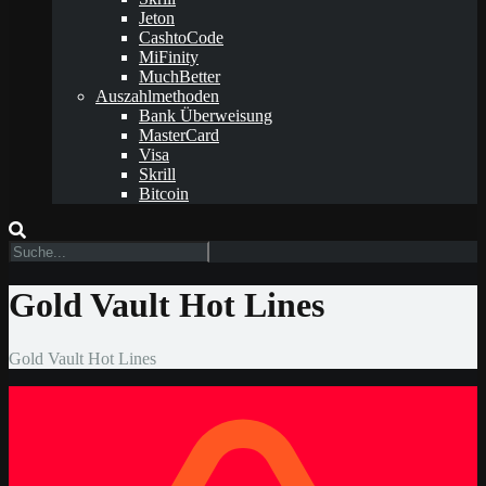
Jeton
CashtoCode
MiFinity
MuchBetter
Auszahlmethoden
Bank Überweisung
MasterCard
Visa
Skrill
Bitcoin
Gold Vault Hot Lines
Gold Vault Hot Lines