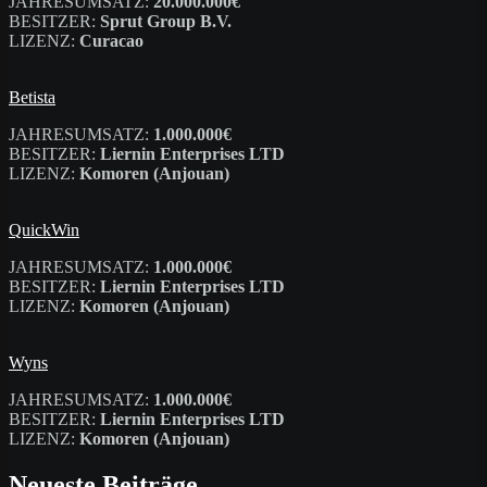
JAHRESUMSATZ:
20.000.000€
BESITZER:
Sprut Group B.V.
LIZENZ:
Curacao
Betista
JAHRESUMSATZ:
1.000.000€
BESITZER:
Liernin Enterprises LTD
LIZENZ:
Komoren (Anjouan)
QuickWin
JAHRESUMSATZ:
1.000.000€
BESITZER:
Liernin Enterprises LTD
LIZENZ:
Komoren (Anjouan)
Wyns
JAHRESUMSATZ:
1.000.000€
BESITZER:
Liernin Enterprises LTD
LIZENZ:
Komoren (Anjouan)
Neueste Beiträge