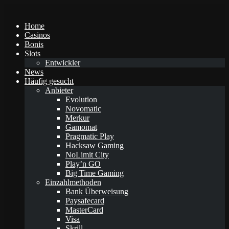
Home
Casinos
Bonis
Slots
Entwickler
News
Häufig gesucht
Anbieter
Evolution
Novomatic
Merkur
Gamomat
Pragmatic Play
Hacksaw Gaming
NoLimit City
Play’n GO
Big Time Gaming
Einzahlmethoden
Bank Überweisung
Paysafecard
MasterCard
Visa
Skrill