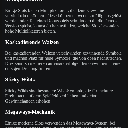
Einige Slots bieten Multiplikatoren, die deine Gewinne
vervielfachen können. Diese können entweder zufällig ausgelöst
werden oder Teil eines Bonusspiels sein. Indem du die Demo-
Version spielst, kannst du herausfinden, welche Slots besonders
hohe Multiplikatoren bieten.
Kaskadierende Walzen
Bei kaskadierenden Walzen verschwinden gewinnende Symbole
und machen Platz für neue Symbole, die von oben nachrutschen.
Dies kann zu mehreren aufeinanderfolgenden Gewinnen in einer
einzigen Drehung führen.
Sticky Wilds
Sticky Wilds sind besondere Wild-Symbole, die für mehrere
Drehungen auf dem Spielfeld verbleiben und deine
Gewinnchancen erhöhen.
Megaways-Mechanik
Einige moderne Slots verwenden das Megaways-System, bei