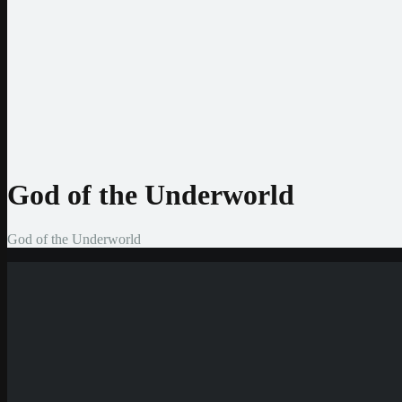
Aus
God of the Underworld
God of the Underworld