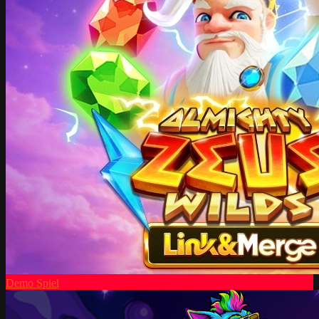
Demo Spiel