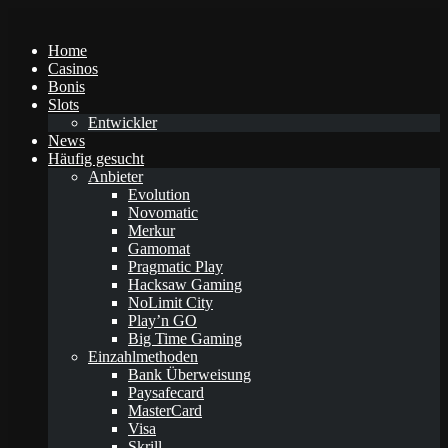
Home
Casinos
Bonis
Slots
Entwickler
News
Häufig gesucht
Anbieter
Evolution
Novomatic
Merkur
Gamomat
Pragmatic Play
Hacksaw Gaming
NoLimit City
Play’n GO
Big Time Gaming
Einzahlmethoden
Bank Überweisung
Paysafecard
MasterCard
Visa
Skrill