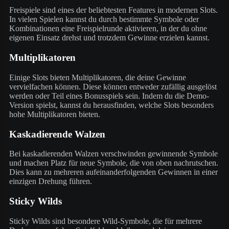
Freispiele sind eines der beliebtesten Features in modernen Slots.
In vielen Spielen kannst du durch bestimmte Symbole oder
Kombinationen eine Freispielrunde aktivieren, in der du ohne
eigenen Einsatz drehst und trotzdem Gewinne erzielen kannst.
Multiplikatoren
Einige Slots bieten Multiplikatoren, die deine Gewinne
vervielfachen können. Diese können entweder zufällig ausgelöst
werden oder Teil eines Bonusspiels sein. Indem du die Demo-
Version spielst, kannst du herausfinden, welche Slots besonders
hohe Multiplikatoren bieten.
Kaskadierende Walzen
Bei kaskadierenden Walzen verschwinden gewinnende Symbole
und machen Platz für neue Symbole, die von oben nachrutschen.
Dies kann zu mehreren aufeinanderfolgenden Gewinnen in einer
einzigen Drehung führen.
Sticky Wilds
Sticky Wilds sind besondere Wild-Symbole, die für mehrere