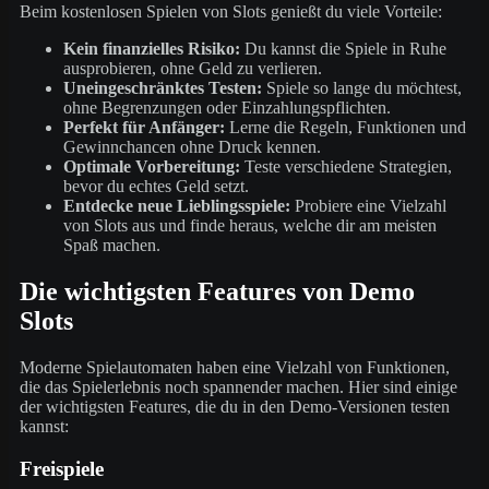
Beim kostenlosen Spielen von Slots genießt du viele Vorteile:
Kein finanzielles Risiko:
Du kannst die Spiele in Ruhe
ausprobieren, ohne Geld zu verlieren.
Uneingeschränktes Testen:
Spiele so lange du möchtest,
ohne Begrenzungen oder Einzahlungspflichten.
Perfekt für Anfänger:
Lerne die Regeln, Funktionen und
Gewinnchancen ohne Druck kennen.
Optimale Vorbereitung:
Teste verschiedene Strategien,
bevor du echtes Geld setzt.
Entdecke neue Lieblingsspiele:
Probiere eine Vielzahl
von Slots aus und finde heraus, welche dir am meisten
Spaß machen.
Die wichtigsten Features von Demo
Slots
Moderne Spielautomaten haben eine Vielzahl von Funktionen,
die das Spielerlebnis noch spannender machen. Hier sind einige
der wichtigsten Features, die du in den Demo-Versionen testen
kannst:
Freispiele