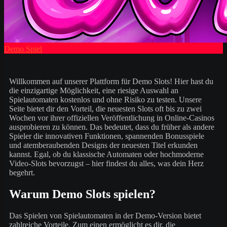
Demo Spiel
Willkommen auf unserer Plattform für Demo Slots! Hier hast du
die einzigartige Möglichkeit, eine riesige Auswahl an
Spielautomaten kostenlos und ohne Risiko zu testen. Unsere
Seite bietet dir den Vorteil, die neuesten Slots oft bis zu zwei
Wochen vor ihrer offiziellen Veröffentlichung in Online-Casinos
ausprobieren zu können. Das bedeutet, dass du früher als andere
Spieler die innovativen Funktionen, spannenden Bonusspiele
und atemberaubenden Designs der neuesten Titel erkunden
kannst. Egal, ob du klassische Automaten oder hochmoderne
Video-Slots bevorzugst – hier findest du alles, was dein Herz
begehrt.
Warum Demo Slots spielen?
Das Spielen von Spielautomaten in der Demo-Version bietet
zahlreiche Vorteile. Zum einen ermöglicht es dir, die