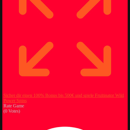
Sicher dir einen 100% Bonus bis 500€ und spiele Fruitinator Wild
Power Spins
Rate Game
(
0
Votes)