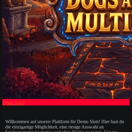
Demo Spiel
Willkommen auf unserer Plattform für Demo Slots! Hier hast du
die einzigartige Möglichkeit, eine riesige Auswahl an