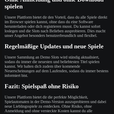
spielen
Unsere Plattform bietet dir den Vorteil, dass du alle Spiele direkt
im Browser spielen kannst, ohne dass du eine Software
herunterladen oder dich registrieren musst. Du kannst sofort
loslegen und die Slots nach Belieben ausprobieren. Dies macht
unser Angebot besonders benutzerfreundlich und flexibel.
Regelmäßige Updates und neue Spiele
Unsere Sammlung an Demo Slots wird ständig aktualisiert,
sodass du immer die neuesten und beliebtesten Titel spielen
kannst. Wir halten dich zudem über kommende
Neuerscheinungen auf dem Laufenden, sodass du immer bestens
informiert bist.
Fazit: Spielspaß ohne Risiko
Unsere Plattform bietet dir die perfekte Möglichkeit,
Spielautomaten in der Demo-Version auszuprobieren und dabei
neue Lieblingsspiele zu entdecken. Ohne Risiko, ohne
Anmeldung und ohne versteckte Kosten kannst du alle