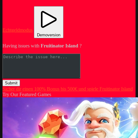
Echtgeldmodus
Demoversion
Having issues with
Fruitinator Island
?
Submit
Sicher dir einen 100% Bonus bis 500€ und spiele Fruitinator Island
Try Our Featured Games