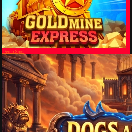
Demo Spiel