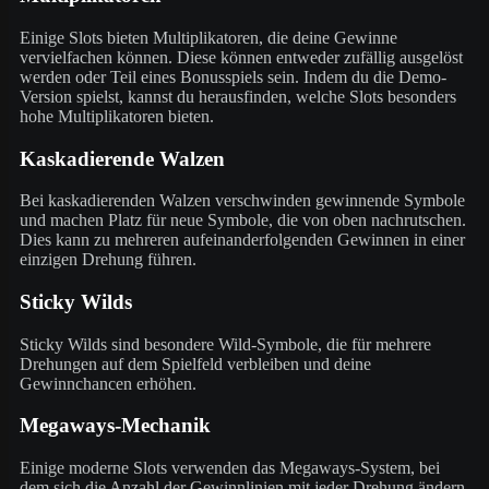
Einige Slots bieten Multiplikatoren, die deine Gewinne
vervielfachen können. Diese können entweder zufällig ausgelöst
werden oder Teil eines Bonusspiels sein. Indem du die Demo-
Version spielst, kannst du herausfinden, welche Slots besonders
hohe Multiplikatoren bieten.
Kaskadierende Walzen
Bei kaskadierenden Walzen verschwinden gewinnende Symbole
und machen Platz für neue Symbole, die von oben nachrutschen.
Dies kann zu mehreren aufeinanderfolgenden Gewinnen in einer
einzigen Drehung führen.
Sticky Wilds
Sticky Wilds sind besondere Wild-Symbole, die für mehrere
Drehungen auf dem Spielfeld verbleiben und deine
Gewinnchancen erhöhen.
Megaways-Mechanik
Einige moderne Slots verwenden das Megaways-System, bei
dem sich die Anzahl der Gewinnlinien mit jeder Drehung ändern