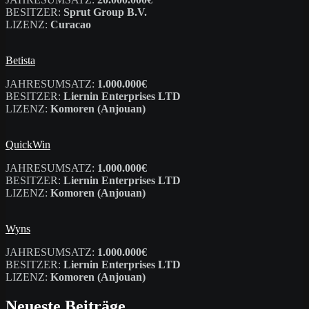
BESITZER:
Sprut Group B.V.
LIZENZ:
Curacao
Betista
JAHRESUMSATZ:
1.000.000€
BESITZER:
Liernin Enterprises LTD
LIZENZ:
Komoren (Anjouan)
QuickWin
JAHRESUMSATZ:
1.000.000€
BESITZER:
Liernin Enterprises LTD
LIZENZ:
Komoren (Anjouan)
Wyns
JAHRESUMSATZ:
1.000.000€
BESITZER:
Liernin Enterprises LTD
LIZENZ:
Komoren (Anjouan)
Neueste Beiträge