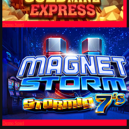
Demo Spiel
Demo Spiel