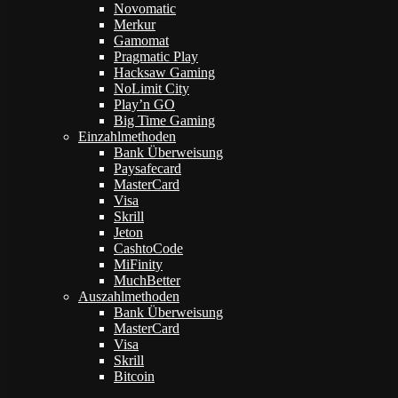
Novomatic
Merkur
Gamomat
Pragmatic Play
Hacksaw Gaming
NoLimit City
Play’n GO
Big Time Gaming
Einzahlmethoden
Bank Überweisung
Paysafecard
MasterCard
Visa
Skrill
Jeton
CashtoCode
MiFinity
MuchBetter
Auszahlmethoden
Bank Überweisung
MasterCard
Visa
Skrill
Bitcoin