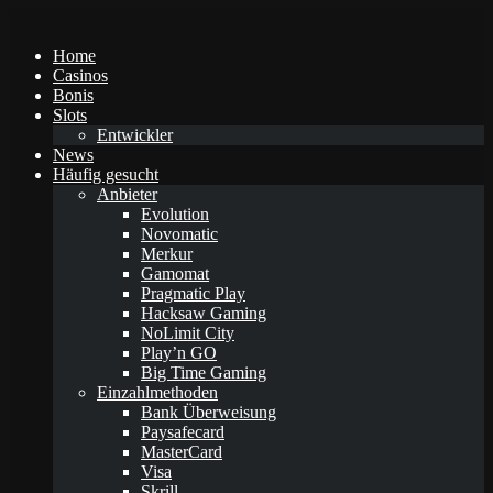
Home
Casinos
Bonis
Slots
Entwickler
News
Häufig gesucht
Anbieter
Evolution
Novomatic
Merkur
Gamomat
Pragmatic Play
Hacksaw Gaming
NoLimit City
Play’n GO
Big Time Gaming
Einzahlmethoden
Bank Überweisung
Paysafecard
MasterCard
Visa
Skrill