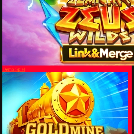
Demo Spiel