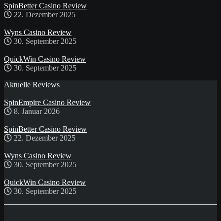
SpinBetter Casino Review
22. Dezember 2025
Wyns Casino Review
30. September 2025
QuickWin Casino Review
30. September 2025
Aktuelle Reviews
SpinEmpire Casino Review
8. Januar 2026
SpinBetter Casino Review
22. Dezember 2025
Wyns Casino Review
30. September 2025
QuickWin Casino Review
30. September 2025