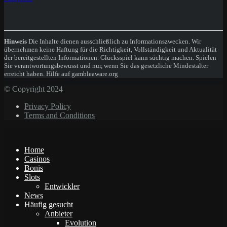
Hinweis
Die Inhalte dienen ausschließlich zu Informationszwecken. Wir
übernehmen keine Haftung für die Richtigkeit, Vollständigkeit und Aktualität
der bereitgestellten Informationen. Glücksspiel kann süchtig machen. Spielen
Sie verantwortungsbewusst und nur, wenn Sie das gesetzliche Mindestalter
erreicht haben. Hilfe auf gambleaware.org
© Copyright 2024
Privacy Policy
Terms and Conditions
Home
Casinos
Bonis
Slots
Entwickler
News
Häufig gesucht
Anbieter
Evolution