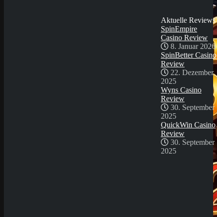
30. September
2025
Aktuelle Reviews
SpinEmpire
Casino Review
8. Januar 2026
SpinBetter Casino
Review
22. Dezember
2025
Wyns Casino
Review
30. September
2025
QuickWin Casino
Review
30. September
2025