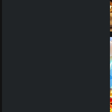
Demo Spiel