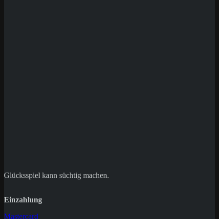
Save my name, email, and website in this
browser for the next time I comment.
Glücksspiel kann süchtig machen.
Einzahlung
Mastercard