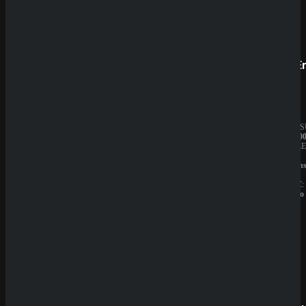
Prestige
SpinE
BESITZER:
JAHRES
Aurevia
10.000.0
IT
BESITZE
Group
GBL
LIZENZ:
Solution
Curacao
N.V.
LIZENZ:
Curacao