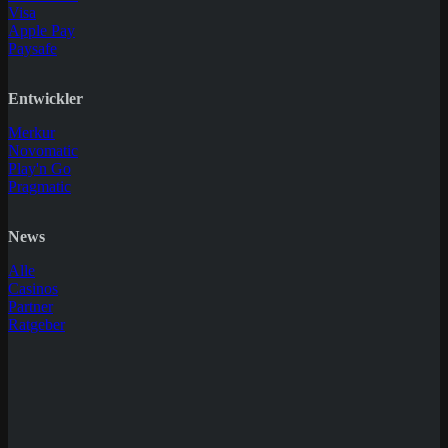
Visa
Apple Pay
Paysafe
Entwickler
Merkur
Novomatic
Play'n Go
Pragmatic
News
Alle
Casinos
Partner
Ratgeber