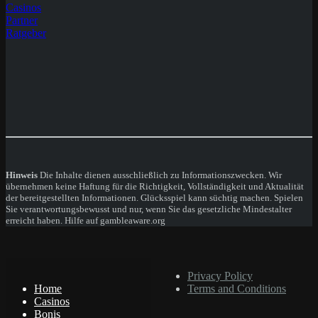
Casinos
Partner
Ratgeber
Hinweis
Die Inhalte dienen ausschließlich zu Informationszwecken. Wir
übernehmen keine Haftung für die Richtigkeit, Vollständigkeit und Aktualität
der bereitgestellten Informationen. Glücksspiel kann süchtig machen. Spielen
Sie verantwortungsbewusst und nur, wenn Sie das gesetzliche Mindestalter
erreicht haben. Hilfe auf gambleaware.org
© Copyright 2024
Privacy Policy
Home
Terms and Conditions
Casinos
Bonis