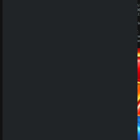
JAHRESUMSATZ:
JAHRES
1.000.000€
1.000.00
BESITZER:
BESITZE
Liernin
Liernin
Enterprises
Enterpri
LTD
LTD
LIZENZ:
LIZENZ:
Komoren
Komore
(Anjouan)
(Anjoua
Neueste
Beiträge
SpinEmpir
e Casino
Review
SpinBetter
Casino
Review
Wyns
Casino