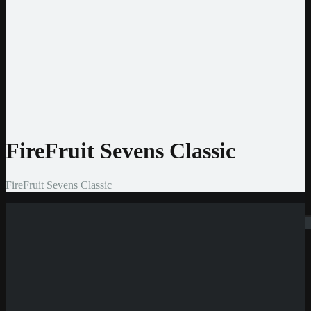
Jeton
CashtoCode
MiFinity
MuchBetter
Auszahlmethoden
Bank Überweisung
MasterCard
Visa
Skrill
Bitcoin
FireFruit Sevens Classic
FireFruit Sevens Classic
Suchen
Neue Casinos