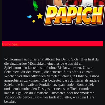
Demo Spiel
Willkommen auf unserer Plattform für Demo Slots! Hier hast du
die einzigartige Möglichkeit, eine riesige Auswahl an
Spielautomaten kostenlos und ohne Risiko zu testen. Unsere
Seite bietet dir den Vorteil, die neuesten Slots oft bis zu zwei
Wochen vor ihrer offiziellen Veröffentlichung in Online-Casinos
ausprobieren zu können. Das bedeutet, dass du früher als andere
Spieler die innovativen Funktionen, spannenden Bonusspiele
und atemberaubenden Designs der neuesten Titel erkunden
kannst. Egal, ob du klassische Automaten oder hochmoderne
Video-Slots bevorzugst – hier findest du alles, was dein Herz
begehrt.