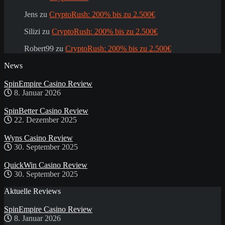
Jens
zu
CryptoRush: 200% bis zu 2.500€
Silizi
zu
CryptoRush: 200% bis zu 2.500€
Robert99
zu
CryptoRush: 200% bis zu 2.500€
News
SpinEmpire Casino Review
8. Januar 2026
SpinBetter Casino Review
22. Dezember 2025
Wyns Casino Review
30. September 2025
QuickWin Casino Review
30. September 2025
Aktuelle Reviews
SpinEmpire Casino Review
8. Januar 2026