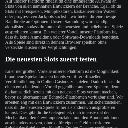
Auf unserer Plattform findest du eine umfassende Auswahl an
Slots von allen namhaften Entwicklern der Branche. Egal, ob du
Slots mit Freispielen, Multiplikatoren, kaskadierenden Walzen
oder progressiven Jackpots suchst – wir bieten dir eine riesige
Bandbreite an Optionen. Unsere Sammlung wird ständig
aktualisiert, sodass du immer die neuesten und beliebtesten Spiele
ausprobieren kannst. Ein weiterer Vorteil unserer Plattform ist,
dass du keine Anmeldung oder Software-Downloads benötigst.
Alle Spiele sind direkt in deinem Browser spielbar, ohne
versteckte Kosten oder Verpflichtungen.
Die neuesten Slots zuerst testen
Einer der größten Vorteile unserer Plattform ist die Möglichkeit,
brandneue Spielautomaten bereits vor ihrer offiziellen
Veröffentlichung in Online-Casinos zu spielen. Dadurch hast du
einen entscheidenden Vorteil gegenüber anderen Spielern, denn
du kannst dich bereits mit den neuesten Slots vertraut machen,
bevor sie überhaupt auf Echtgeld-Plattformen verfügbar sind. Wir
arbeiten eng mit den Entwicklern zusammen, um sicherzustellen,
dass du die neuesten Spiele früher als anderswo ausprobieren
kannst. Dies gibt dir die Gelegenheit, dich intensiv mit den
Mechaniken, den Gewinnpotenzialen und den Bonusfunktionen
auseinanderzusetzen, ohne dafür eigenes Geld zu riskieren.
Sobald das Spiel dann offiziell in Online-Casinos verfügbar ist,