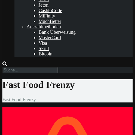
Jeton
CashtoCode
MiFinity
MuchBetter
Auszahlmethoden
Bank Überweisung
MasterCard
Visa
Skrill
Bitcoin
Fast Food Frenzy
Fast Food Frenzy