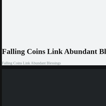
Aus
Falling Coins Link Abundant Bl
Falling Coins Link Abundant Blessings