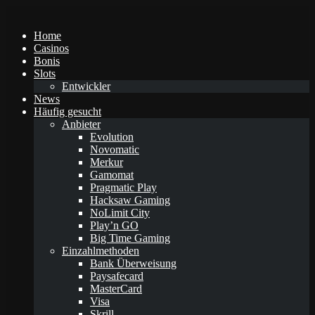
Home
Casinos
Bonis
Slots
Entwickler
News
Häufig gesucht
Anbieter
Evolution
Novomatic
Merkur
Gamomat
Pragmatic Play
Hacksaw Gaming
NoLimit City
Play’n GO
Big Time Gaming
Einzahlmethoden
Bank Überweisung
Paysafecard
MasterCard
Visa
Skrill