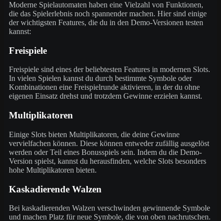
Moderne Spielautomaten haben eine Vielzahl von Funktionen,
die das Spielerlebnis noch spannender machen. Hier sind einige
der wichtigsten Features, die du in den Demo-Versionen testen
kannst:
Freispiele
Freispiele sind eines der beliebtesten Features in modernen Slots.
In vielen Spielen kannst du durch bestimmte Symbole oder
Kombinationen eine Freispielrunde aktivieren, in der du ohne
eigenen Einsatz drehst und trotzdem Gewinne erzielen kannst.
Multiplikatoren
Einige Slots bieten Multiplikatoren, die deine Gewinne
vervielfachen können. Diese können entweder zufällig ausgelöst
werden oder Teil eines Bonusspiels sein. Indem du die Demo-
Version spielst, kannst du herausfinden, welche Slots besonders
hohe Multiplikatoren bieten.
Kaskadierende Walzen
Bei kaskadierenden Walzen verschwinden gewinnende Symbole
und machen Platz für neue Symbole, die von oben nachrutschen.