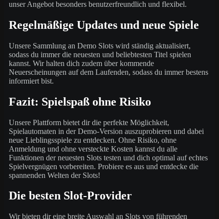
unser Angebot besonders benutzerfreundlich und flexibel.
Regelmäßige Updates und neue Spiele
Unsere Sammlung an Demo Slots wird ständig aktualisiert,
sodass du immer die neuesten und beliebtesten Titel spielen
kannst. Wir halten dich zudem über kommende
Neuerscheinungen auf dem Laufenden, sodass du immer bestens
informiert bist.
Fazit: Spielspaß ohne Risiko
Unsere Plattform bietet dir die perfekte Möglichkeit,
Spielautomaten in der Demo-Version auszuprobieren und dabei
neue Lieblingsspiele zu entdecken. Ohne Risiko, ohne
Anmeldung und ohne versteckte Kosten kannst du alle
Funktionen der neuesten Slots testen und dich optimal auf echtes
Spielvergnügen vorbereiten. Probiere es aus und entdecke die
spannenden Welten der Slots!
Die besten Slot-Provider
Wir bieten dir eine breite Auswahl an Slots von führenden