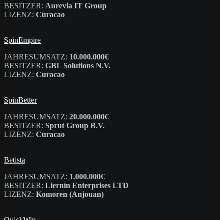
BESITZER:
Aurevia IT Group
LIZENZ:
Curacao
SpinEmpire
JAHRESUMSATZ:
10.000.000€
BESITZER:
GBL Solutions N.V.
LIZENZ:
Curacao
SpinBetter
JAHRESUMSATZ:
20.000.000€
BESITZER:
Sprut Group B.V.
LIZENZ:
Curacao
Betista
JAHRESUMSATZ:
1.000.000€
BESITZER:
Liernin Enterprises LTD
LIZENZ:
Komoren (Anjouan)
QuickWin