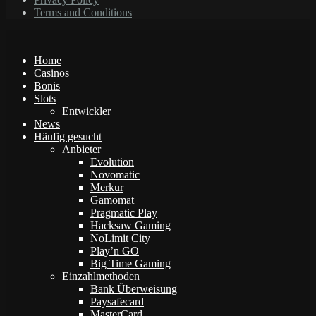
Terms and Conditions
Home
Casinos
Bonis
Slots
Entwickler
News
Häufig gesucht
Anbieter
Evolution
Novomatic
Merkur
Gamomat
Pragmatic Play
Hacksaw Gaming
NoLimit City
Play’n GO
Big Time Gaming
Einzahlmethoden
Bank Überweisung
Paysafecard
MasterCard