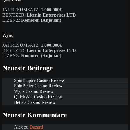
JAHRESUMSATZ:
1.000.000€
BESITZER:
Liernin Enterprises LTD
LIZENZ:
Komoren (Anjouan)
Wyns
JAHRESUMSATZ:
1.000.000€
BESITZER:
Liernin Enterprises LTD
LIZENZ:
Komoren (Anjouan)
Neueste Beiträge
SpinEmpire Casino Review
SpinBetter Casino Review
Wyns Casino Review
QuickWin Casino Review
Betista Casino Review
Neueste Kommentare
Alex
zu
Dazard