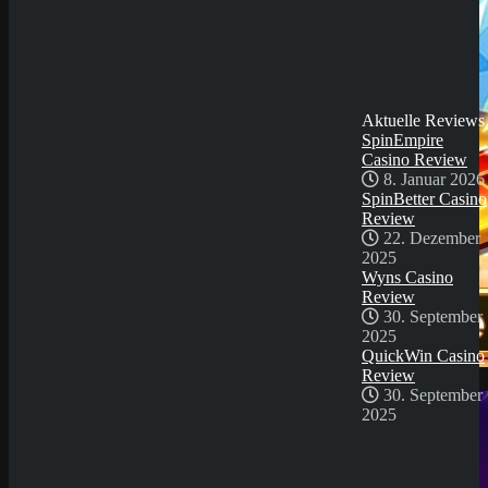
30. September
2025
QuickWin Casino
Review
30. September
2025
Aktuelle Reviews
SpinEmpire
Casino Review
8. Januar 2026
SpinBetter Casino
Review
22. Dezember
2025
Wyns Casino
Review
30. September
2025
QuickWin Casino
Review
Demo Spiel
30. September
2025