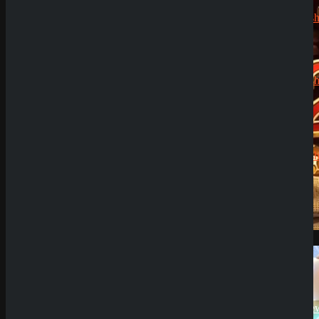
Jens
zu
CryptoRush
200% bis
zu 2.500€
Silizi
zu
CryptoRush
200% bis
zu 2.500€
Robert99
zu
CryptoRush
200% bis
zu 2.500€
News
SpinEmpire Casino
Review
Demo Spiel
8. Januar 2026
SpinBetter Casino
Review
22. Dezember
2025
Wyns Casino Revie