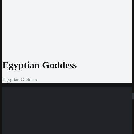
Jeton
CashtoCode
MiFinity
MuchBetter
Auszahlmethoden
Bank Überweisung
MasterCard
Visa
Skrill
Bitcoin
Egyptian Goddess
Egyptian Goddess
Suchen
Neue Casinos