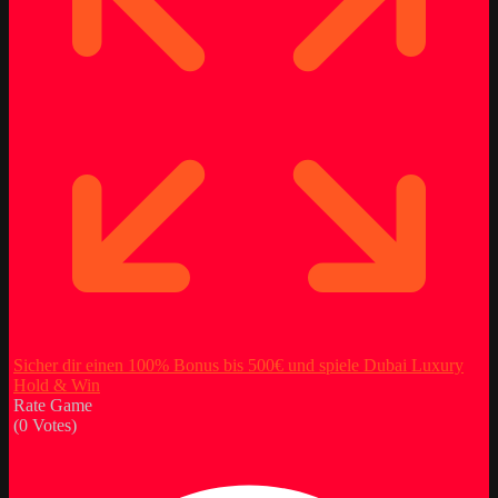
Sicher dir einen 100% Bonus bis 500€ und spiele Dubai Luxury
Hold & Win
Rate Game
(
0
Votes)