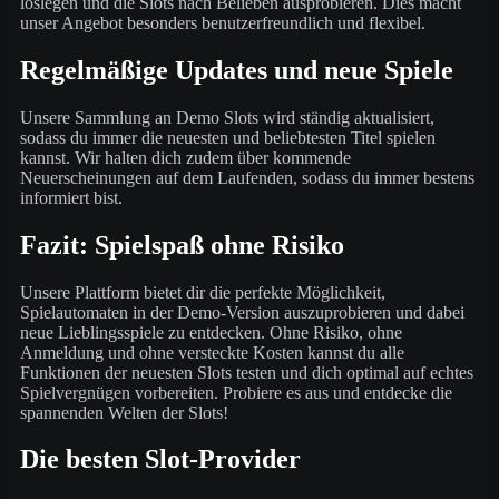
loslegen und die Slots nach Belieben ausprobieren. Dies macht
unser Angebot besonders benutzerfreundlich und flexibel.
Regelmäßige Updates und neue Spiele
Unsere Sammlung an Demo Slots wird ständig aktualisiert,
sodass du immer die neuesten und beliebtesten Titel spielen
kannst. Wir halten dich zudem über kommende
Neuerscheinungen auf dem Laufenden, sodass du immer bestens
informiert bist.
Fazit: Spielspaß ohne Risiko
Unsere Plattform bietet dir die perfekte Möglichkeit,
Spielautomaten in der Demo-Version auszuprobieren und dabei
neue Lieblingsspiele zu entdecken. Ohne Risiko, ohne
Anmeldung und ohne versteckte Kosten kannst du alle
Funktionen der neuesten Slots testen und dich optimal auf echtes
Spielvergnügen vorbereiten. Probiere es aus und entdecke die
spannenden Welten der Slots!
Die besten Slot-Provider