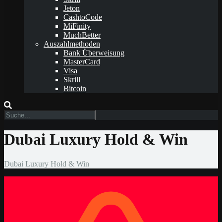
Jeton
CashtoCode
MiFinity
MuchBetter
Auszahlmethoden
Bank Überweisung
MasterCard
Visa
Skrill
Bitcoin
Dubai Luxury Hold & Win
Dubai Luxury Hold & Win