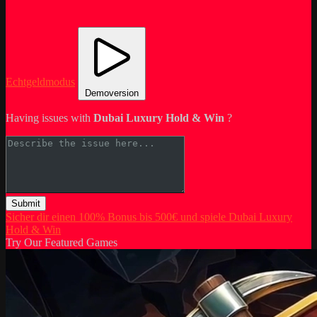
Echtgeldmodus
Demoversion
Having issues with
Dubai Luxury Hold & Win
?
Submit
Sicher dir einen 100% Bonus bis 500€ und spiele Dubai Luxury
Hold & Win
Try Our Featured Games