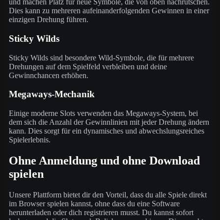
und machen Platz für neue Symbole, die von oben nachrutschen.
Dies kann zu mehreren aufeinanderfolgenden Gewinnen in einer
einzigen Drehung führen.
Sticky Wilds
Sticky Wilds sind besondere Wild-Symbole, die für mehrere
Drehungen auf dem Spielfeld verbleiben und deine
Gewinnchancen erhöhen.
Megaways-Mechanik
Einige moderne Slots verwenden das Megaways-System, bei
dem sich die Anzahl der Gewinnlinien mit jeder Drehung ändern
kann. Dies sorgt für ein dynamisches und abwechslungsreiches
Spielerlebnis.
Ohne Anmeldung und ohne Download
spielen
Unsere Plattform bietet dir den Vorteil, dass du alle Spiele direkt
im Browser spielen kannst, ohne dass du eine Software
herunterladen oder dich registrieren musst. Du kannst sofort