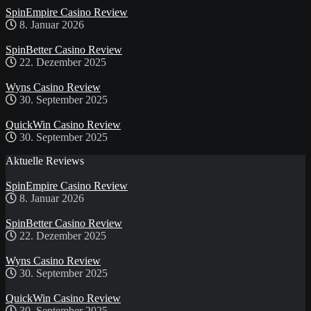
SpinEmpire Casino Review
8. Januar 2026
SpinBetter Casino Review
22. Dezember 2025
Wyns Casino Review
30. September 2025
QuickWin Casino Review
30. September 2025
Aktuelle Reviews
SpinEmpire Casino Review
8. Januar 2026
SpinBetter Casino Review
22. Dezember 2025
Wyns Casino Review
30. September 2025
QuickWin Casino Review
30. September 2025