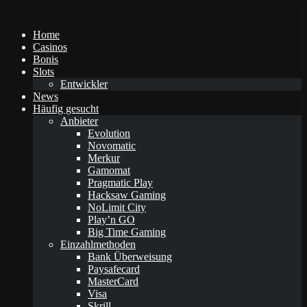
Home
Casinos
Bonis
Slots
Entwickler
News
Häufig gesucht
Anbieter
Evolution
Novomatic
Merkur
Gamomat
Pragmatic Play
Hacksaw Gaming
NoLimit City
Play’n GO
Big Time Gaming
Einzahlmethoden
Bank Überweisung
Paysafecard
MasterCard
Visa
Skrill