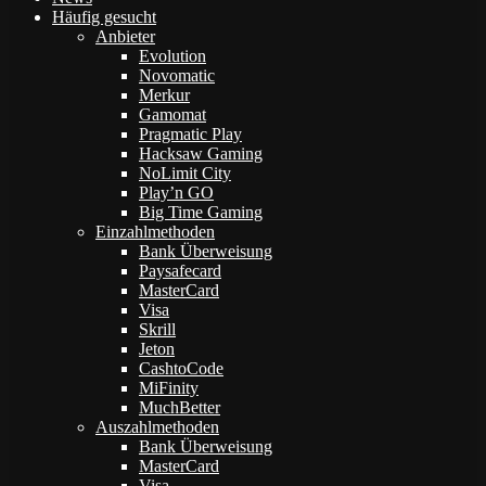
Häufig gesucht
Anbieter
Evolution
Novomatic
Merkur
Gamomat
Pragmatic Play
Hacksaw Gaming
NoLimit City
Play’n GO
Big Time Gaming
Einzahlmethoden
Bank Überweisung
Paysafecard
MasterCard
Visa
Skrill
Jeton
CashtoCode
MiFinity
MuchBetter
Auszahlmethoden
Bank Überweisung
MasterCard
Visa