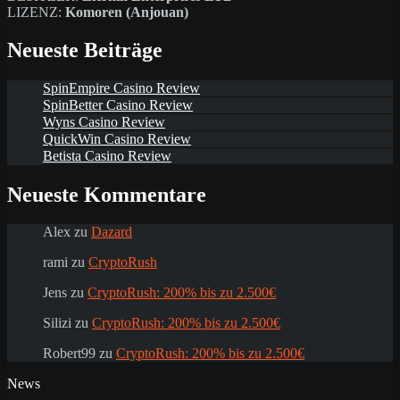
LIZENZ:
Komoren (Anjouan)
Neueste Beiträge
SpinEmpire Casino Review
SpinBetter Casino Review
Wyns Casino Review
QuickWin Casino Review
Betista Casino Review
Neueste Kommentare
Alex
zu
Dazard
rami
zu
CryptoRush
Jens
zu
CryptoRush: 200% bis zu 2.500€
Silizi
zu
CryptoRush: 200% bis zu 2.500€
Robert99
zu
CryptoRush: 200% bis zu 2.500€
News