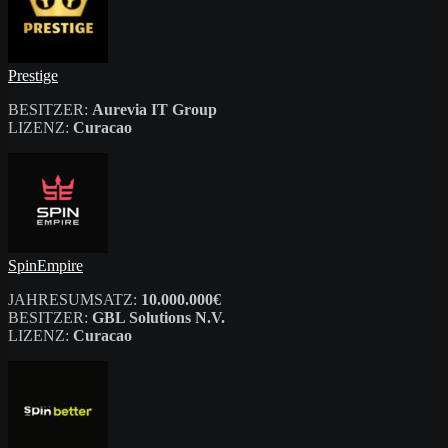
Prestige
BESITZER:
Aurevia IT Group
LIZENZ:
Curacao
SpinEmpire
JAHRESUMSATZ:
10.000.000€
BESITZER:
GBL Solutions N.V.
LIZENZ:
Curacao