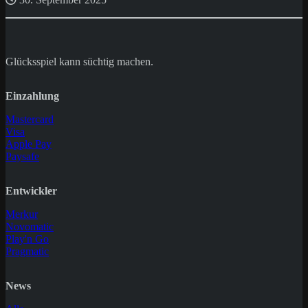
Glücksspiel kann süchtig machen.
Einzahlung
Mastercard
Visa
Apple Pay
Paysafe
Entwickler
Merkur
Novomatic
Play'n Go
Pragmatic
News