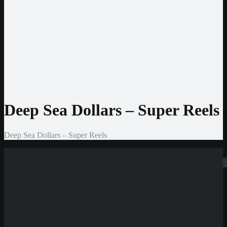
Jeton
CashtoCode
MiFinity
MuchBetter
Auszahlmethoden
Bank Überweisung
MasterCard
Visa
Skrill
Bitcoin
Deep Sea Dollars – Super Reels
Deep Sea Dollars – Super Reels
Suchen
Neue Casinos