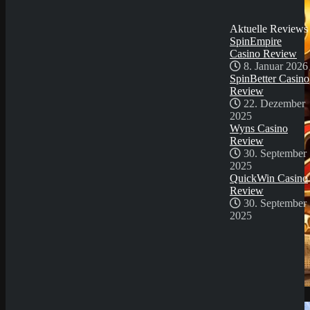
30. September
2025
Aktuelle Reviews
SpinEmpire
Casino Review
8. Januar 2026
SpinBetter Casino
Review
22. Dezember
2025
Wyns Casino
Review
30. September
2025
QuickWin Casino
Review
30. September
2025
Demo Spiel