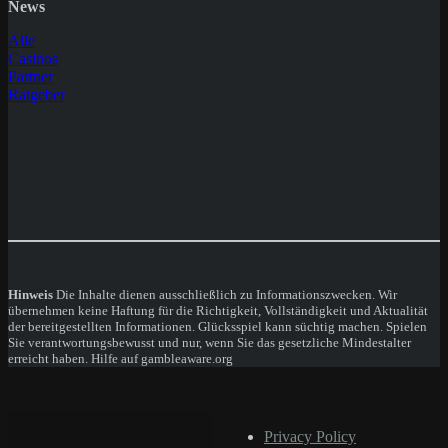
News
Alle
Casinos
Partner
Ratgeber
Hinweis
Die Inhalte dienen ausschließlich zu Informationszwecken. Wir
übernehmen keine Haftung für die Richtigkeit, Vollständigkeit und Aktualität
der bereitgestellten Informationen. Glücksspiel kann süchtig machen. Spielen
Sie verantwortungsbewusst und nur, wenn Sie das gesetzliche Mindestalter
erreicht haben. Hilfe auf gambleaware.org
© Copyright 2024
Privacy Policy