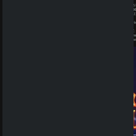
JAHRESUMSATZ:
JAHRES
1.000.000€
1.000.00
BESITZER:
BESITZE
Liernin
Liernin
Enterprises
Enterpri
LTD
LTD
LIZENZ:
LIZENZ:
Komoren
Komore
(Anjouan)
(Anjoua
Neueste
Beiträge
SpinEmpir
e Casino
Review
SpinBetter
Casino
Review
Wyns
Casino