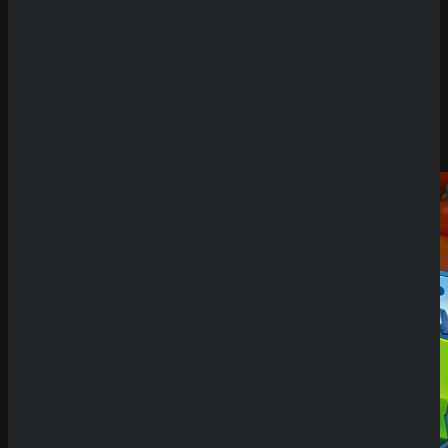
Demo Spiel